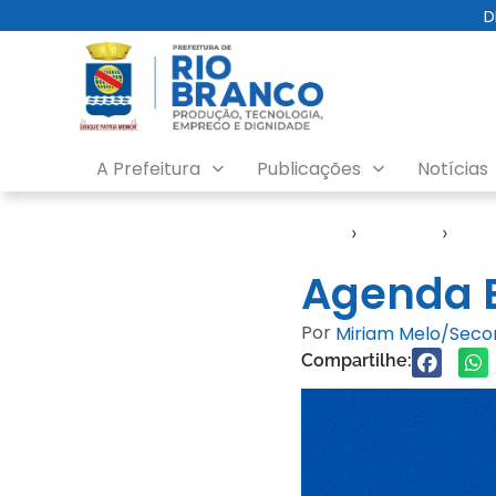
D
A Prefeitura
Publicações
Notícias
Início
›
Agendas
›
Age
Agenda E
Por
Miriam Melo/Sec
Compartilhe: