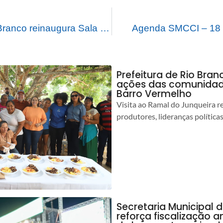
Prefeitura de Rio Branco reinaugura Sala do Empreendedor para fortalecer pequenos negócios
Agenda SMCCI – 18 
Prefeitura de Rio Bra
ações das comunidade
Barro Vermelho
Visita ao Ramal do Junqueira r
produtores, lideranças política
Secretaria Municipal 
reforça fiscalização 