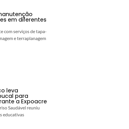
a manutenção
pes em diferentes
 com serviços de tapa-
enagem e terraplanagem
co leva
ucal para
urante a Expoacre
iso Saudável reuniu
es educativas