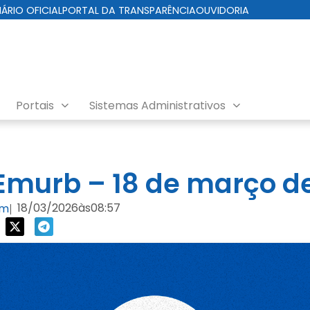
IÁRIO OFICIAL
PORTAL DA TRANSPARÊNCIA
OUVIDORIA
Portais
Sistemas Administrativos
nda EMURB
murb – 18 de março d
18/03/2026
às
08:57
om
|