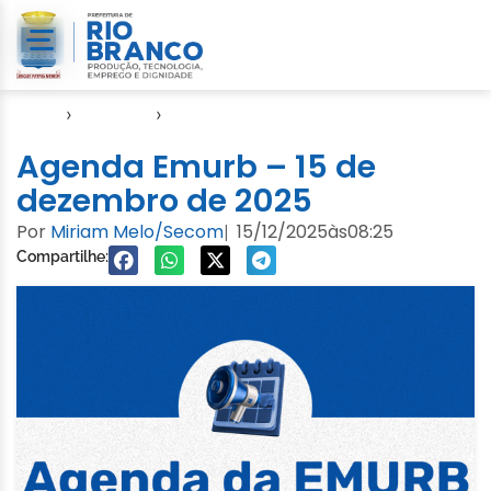
Início
›
Agendas
›
Agenda EMURB
Agenda Emurb – 15 de
dezembro de 2025
Por
Miriam Melo/Secom
15/12/2025
às
08:25
|
Compartilhe: