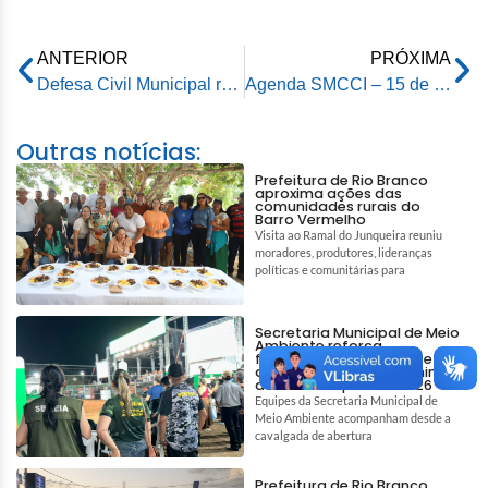
ANTERIOR
PRÓXIMA
Defesa Civil Municipal realiza simulado de alerta de desastres naturais em todo o Acre
Agenda SMCCI – 15 de dezembro de 2025
Outras notícias:
Prefeitura de Rio Branco
aproxima ações das
comunidades rurais do
Barro Vermelho
Visita ao Ramal do Junqueira reuniu
moradores, produtores, lideranças
políticas e comunitárias para
Secretaria Municipal de Meio
Ambiente reforça
fiscalização ambiental e
ações de bem-estar animal
durante a Expoacre 2026
Equipes da Secretaria Municipal de
Meio Ambiente acompanham desde a
cavalgada de abertura
Prefeitura de Rio Branco