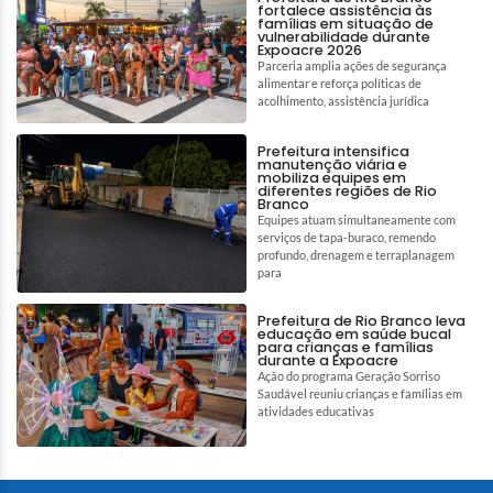
fortalece assistência às
famílias em situação de
vulnerabilidade durante
Expoacre 2026
Parceria amplia ações de segurança
alimentar e reforça políticas de
acolhimento, assistência jurídica
Prefeitura intensifica
manutenção viária e
mobiliza equipes em
diferentes regiões de Rio
Branco
Equipes atuam simultaneamente com
serviços de tapa-buraco, remendo
profundo, drenagem e terraplanagem
para
Prefeitura de Rio Branco leva
educação em saúde bucal
para crianças e famílias
durante a Expoacre
Ação do programa Geração Sorriso
Saudável reuniu crianças e famílias em
atividades educativas