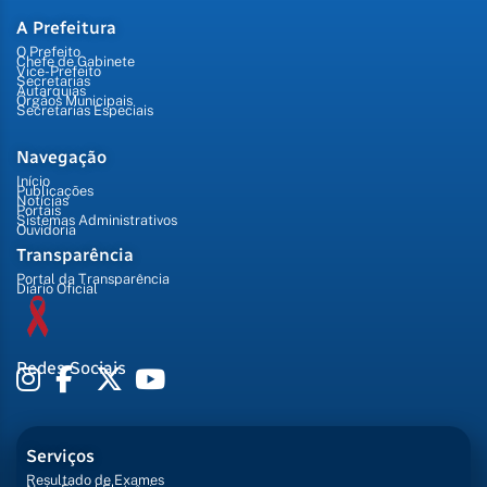
A Prefeitura
O Prefeito
Chefe de Gabinete
Vice-Prefeito
Secretarias
Autarquias
Órgãos Municipais
Secretarias Especiais
Navegação
Início
Publicações
Notícias
Portais
Sistemas Administrativos
Ouvidoria
Transparência
Portal da Transparência
Diário Oficial
Redes Sociais
Serviços
Resultado de Exames