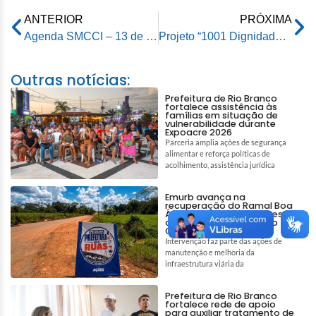
ANTERIOR
PRÓXIMA
Agenda SMCCI – 13 de fevereiro d 2025
Projeto “1001 Dignidades” promete construir mil casas populares em um único dia
Outras notícias:
Prefeitura de Rio Branco
fortalece assistência às
famílias em situação de
vulnerabilidade durante
Expoacre 2026
Parceria amplia ações de segurança
alimentar e reforça políticas de
acolhimento, assistência jurídica
Emurb avança na
recuperação do Ramal Boa
Água e garante melhores
condições de acesso no
Quixadá
Intervenção faz parte das ações de
manutenção e melhoria da
infraestrutura viária da
Prefeitura de Rio Branco
fortalece rede de apoio
para auxiliar tratamento de