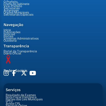
O Prefeito
Chefe de Gabinete
Vice-Prefeito
Secretarias
Autarquias
Órgãos Municipais
Secretarias Especiais
Navegação
Início
Publicações
Notícias
Portais
Sistemas Administrativos
Ouvidoria
Transparência
Portal da Transparência
Diário Oficial
Redes Sociais
Serviços
Resultado de Exames
Nota Fiscal Eletrônica
Portais das Leis Municipais
IPTU
Avisos CPL
Serviços Online