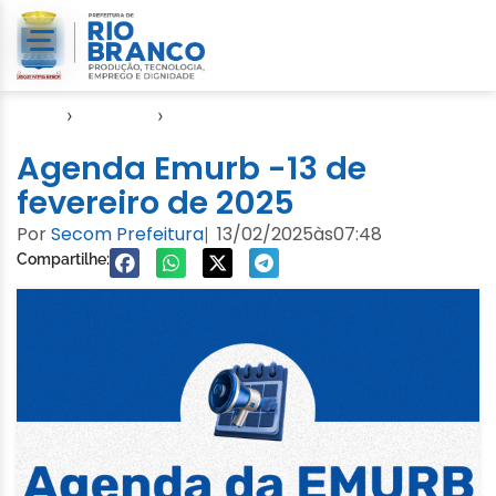
Início
›
Agendas
›
Agenda EMURB
Agenda Emurb -13 de
fevereiro de 2025
Por
Secom Prefeitura
13/02/2025
às
07:48
|
Compartilhe: