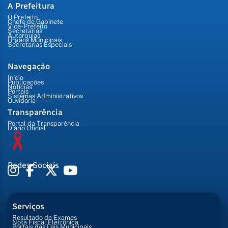
A Prefeitura
O Prefeito
Chefe de Gabinete
Vice-Prefeito
Secretarias
Autarquias
Órgãos Municipais
Secretarias Especiais
Navegação
Início
Publicações
Notícias
Portais
Sistemas Administrativos
Ouvidoria
Transparência
Portal da Transparência
Diário Oficial
Redes Sociais
Serviços
Resultado de Exames
Nota Fiscal Eletrônica
Portais das Leis Municipais