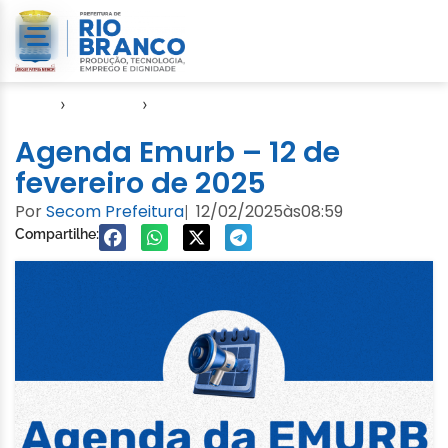
Início
›
Agendas
›
Agenda EMURB
Agenda Emurb – 12 de
fevereiro de 2025
Por
Secom Prefeitura
12/02/2025
às
08:59
|
Compartilhe: