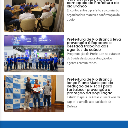
com apoio da Prefeitura de
Rio Branco
Encontro entre o prefeito e a comissão
organizadora marcou a confirmação do
apoio
Prefeitura de Rio Branco leva
prevenção à Expoacre e
destaca trabalho dos
agentes de saúde
Programação da Prefeitura no estande
da Saúde destacou a atuação dos
agentes comunitários
Prefeitura de Rio Branco
lança Plano Municipal de
Redução de Riscos para
fortalecer prevenção e
proteção da população
Estudo mapeia 87 áreas vulneráveis da
capital e amplia a capacidade da
Defesa