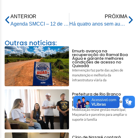
ANTERIOR
PRÓXIMA
Agenda SMCCI – 12 de fevereiro de 2025
Há quatro anos sem aumento nas tarifas de ônibus, Rio Branco tem inflação negativa, aponta IBGE
Outras notícias:
Emurb avança na
recuperação do Ramal Boa
Água e garante melhores
condições de acesso no
Quixadá
Intervenção faz parte das ações de
manutenção e melhoria da
infraestrutura viária da
Prefeitura de Rio Branco
fortalece rede de apoio
para auxiliar tratamento de
Pedro e Tiago
Mobilização reúne gestão municipal,
Maçonaria e parceiros para ampliar o
suporte à família
Círio de Nazaré contará