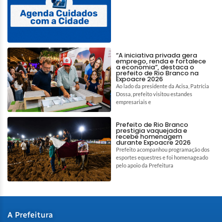
“A iniciativa privada gera
emprego, renda e fortalece
a economia”, destaca o
prefeito de Rio Branco na
Expoacre 2026
Ao lado da presidente da Acisa, Patrícia
Dossa, prefeito visitou estandes
empresariais e
Prefeito de Rio Branco
prestigia vaquejada e
recebe homenagem
durante Expoacre 2026
Prefeito acompanhou programação dos
esportes equestres e foi homenageado
pelo apoio da Prefeitura
A Prefeitura