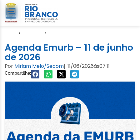
Início
›
Agendas
›
Agenda EMURB
Agenda Emurb – 11 de junho
de 2026
Por
Miriam Melo/Secom
11/06/2026
às
07:11
|
Compartilhe: