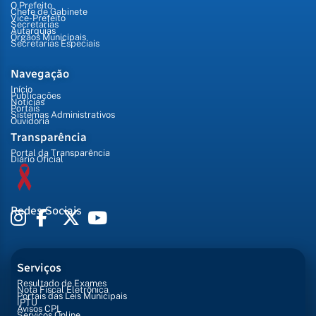
O Prefeito
Chefe de Gabinete
Vice-Prefeito
Secretarias
Autarquias
Órgãos Municipais
Secretarias Especiais
Navegação
Início
Publicações
Notícias
Portais
Sistemas Administrativos
Ouvidoria
Transparência
Portal da Transparência
Diário Oficial
Redes Sociais
Serviços
Resultado de Exames
Nota Fiscal Eletrônica
Portais das Leis Municipais
IPTU
Avisos CPL
Serviços Online