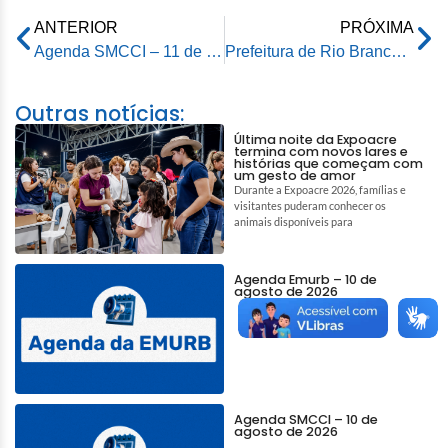
ANTERIOR
PRÓXIMA
Agenda SMCCI – 11 de junho de 2026
Prefeitura de Rio Branco promove “Aulão da Torcida” na Praça da Revolução, nesta quinta-feira (11)
Outras notícias:
Última noite da Expoacre
termina com novos lares e
histórias que começam com
um gesto de amor
Durante a Expoacre 2026, famílias e
visitantes puderam conhecer os
animais disponíveis para
Agenda Emurb – 10 de
agosto de 2026
Agenda SMCCI – 10 de
agosto de 2026