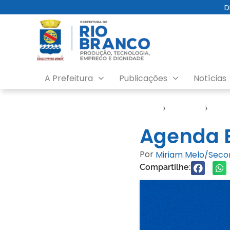
D
A Prefeitura
Publicações
Notícias
Início
›
Agendas
›
Age
Agenda E
Por
Miriam Melo/Sec
Compartilhe: