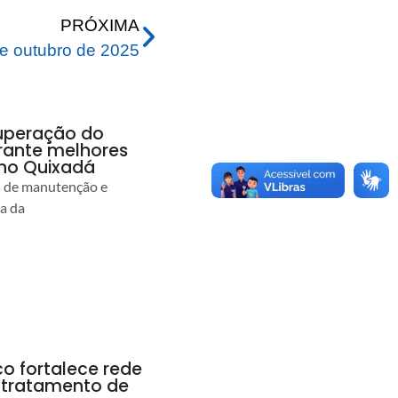
PRÓXIMA
e outubro de 2025
uperação do
rante melhores
no Quixadá
s de manutenção e
ia da
co fortalece rede
r tratamento de