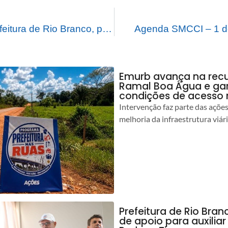
Com apoio da Prefeitura de Rio Branco, produção de macaxeira e derivados vem transformando vidas no campo
Agenda SMCCI – 1 d
Emurb avança na rec
Ramal Boa Água e ga
condições de acesso 
Intervenção faz parte das açõe
melhoria da infraestrutura viár
Prefeitura de Rio Bran
de apoio para auxilia