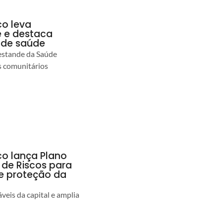
co leva
 e destaca
 de saúde
estande da Saúde
s comunitários
co lança Plano
 de Riscos para
 e proteção da
veis da capital e amplia