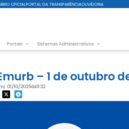
IÁRIO OFICIAL
PORTAL DA TRANSPARÊNCIA
OUVIDORIA
Portais
Sistemas Administrativos
nda EMURB
murb – 1 de outubro d
01/10/2025
às
11:32
om
|