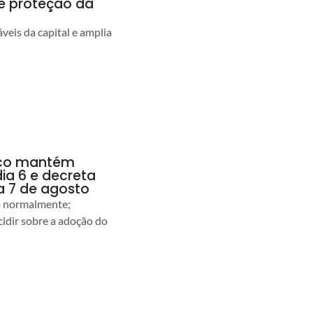
 e proteção da
veis da capital e amplia
anco mantém
dia 6 e decreta
a 7 de agosto
ão normalmente;
idir sobre a adoção do