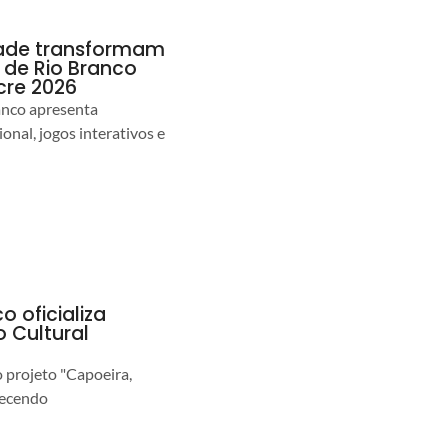
idade transformam
de Rio Branco
cre 2026
anco apresenta
nal, jogos interativos e
o oficializa
 Cultural
o projeto "Capoeira,
lecendo