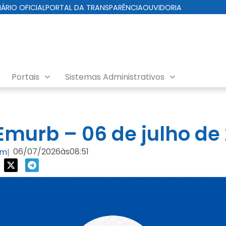
IÁRIO OFICIAL
PORTAL DA TRANSPARÊNCIA
OUVIDORIA
Portais
Sistemas Administrativos
nda EMURB
murb – 06 de julho de
06/07/2026
às
08:51
om
|