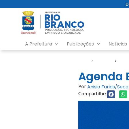
D
A Prefeitura
Publicações
Notícias
Início
›
Agendas
›
Age
Agenda E
Por
Anisio Farias/Sec
Compartilhe: