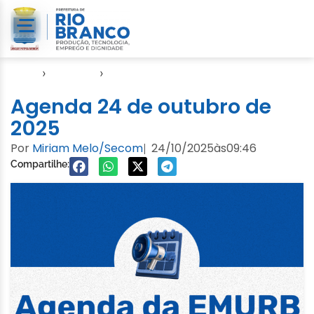
Início
›
Agendas
›
Agenda EMURB
Agenda 24 de outubro de
2025
Por
Miriam Melo/Secom
24/10/2025
às
09:46
|
Compartilhe: