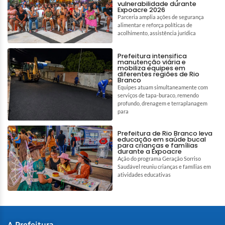
vulnerabilidade durante
Expoacre 2026
Parceria amplia ações de segurança
alimentar e reforça políticas de
acolhimento, assistência jurídica
Prefeitura intensifica
manutenção viária e
mobiliza equipes em
diferentes regiões de Rio
Branco
Equipes atuam simultaneamente com
serviços de tapa-buraco, remendo
profundo, drenagem e terraplanagem
para
Prefeitura de Rio Branco leva
educação em saúde bucal
para crianças e famílias
durante a Expoacre
Ação do programa Geração Sorriso
Saudável reuniu crianças e famílias em
atividades educativas
A Prefeitura