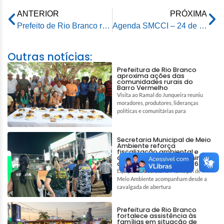
ANTERIOR
PRÓXIMA
Prefeito de Rio Branco realiza visita técnica às obras da maior creche do Estado do Acre
Agenda SMCCI – 24 de outubro de 2025
Outras notícias:
Prefeitura de Rio Branco
aproxima ações das
comunidades rurais do
Barro Vermelho
Visita ao Ramal do Junqueira reuniu
moradores, produtores, lideranças
políticas e comunitárias para
Secretaria Municipal de Meio
Ambiente reforça
fiscalização ambiental e
ações de bem-estar animal
durante a Expoacre 2026
Equipes da Secretaria Municipal de
Meio Ambiente acompanham desde a
cavalgada de abertura
Prefeitura de Rio Branco
fortalece assistência às
famílias em situação de