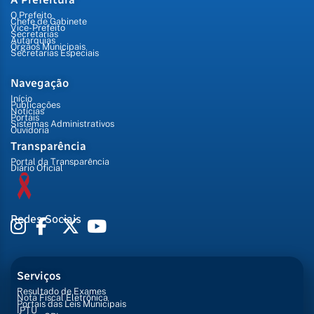
O Prefeito
Chefe de Gabinete
Vice-Prefeito
Secretarias
Autarquias
Órgãos Municipais
Secretarias Especiais
Navegação
Início
Publicações
Notícias
Portais
Sistemas Administrativos
Ouvidoria
Transparência
Portal da Transparência
Diário Oficial
Redes Sociais
Serviços
Resultado de Exames
Nota Fiscal Eletrônica
Portais das Leis Municipais
IPTU