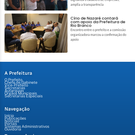
amplia a transparência
Círio de Nazaré contará
com apoio da Prefeitura de
Rio Branco
Encontro entre o prefeito e a comissão
organizadora marcou a confirmação do
apoio
A Prefeitura
O Prefeito
Chefe de Gabinete
Vice-Prefeito
Secretarias
Autarquias
Órgãos Municipais
Secretarias Especiais
Navegação
Início
Publicações
Notícias
Portais
Sistemas Administrativos
Ouvidoria