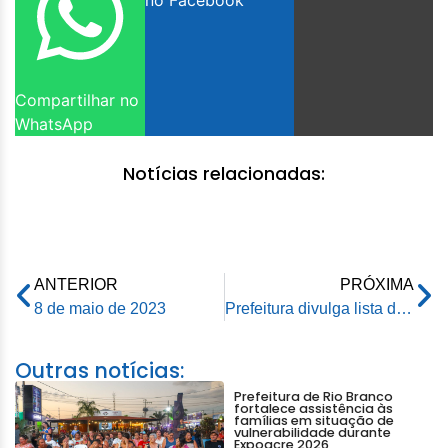
no Facebook
Compartilhar no
WhatsApp
Notícias relacionadas:
ANTERIOR
PRÓXIMA
8 de maio de 2023
Prefeitura divulga lista de convocação da 11ª chamada dos aprovados do processo seletivo da SASDH
Outras notícias:
Prefeitura de Rio Branco
fortalece assistência às
famílias em situação de
vulnerabilidade durante
Expoacre 2026