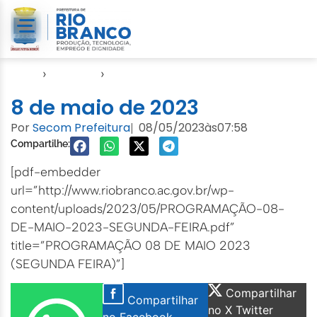
Início
›
Agendas
›
Agenda EMURB
8 de maio de 2023
Por
Secom Prefeitura
08/05/2023
às
07:58
|
Compartilhe:
[pdf-embedder
url=”http://www.riobranco.ac.gov.br/wp-
content/uploads/2023/05/PROGRAMAÇÃO-08-
DE-MAIO-2023-SEGUNDA-FEIRA.pdf”
title=”PROGRAMAÇÃO 08 DE MAIO 2023
(SEGUNDA FEIRA)”]
Compartilhar
Compartilhar
no X Twitter