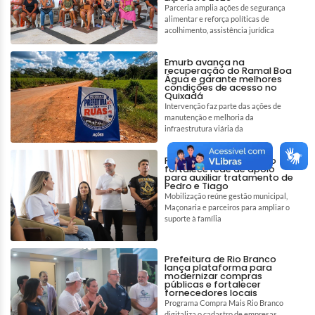
Parceria amplia ações de segurança
alimentar e reforça políticas de
acolhimento, assistência jurídica
Emurb avança na
recuperação do Ramal Boa
Água e garante melhores
condições de acesso no
Quixadá
Intervenção faz parte das ações de
manutenção e melhoria da
infraestrutura viária da
Prefeitura de Rio Branco
fortalece rede de apoio
para auxiliar tratamento de
Pedro e Tiago
Mobilização reúne gestão municipal,
Maçonaria e parceiros para ampliar o
suporte à família
Prefeitura de Rio Branco
lança plataforma para
modernizar compras
públicas e fortalecer
fornecedores locais
Programa Compra Mais Rio Branco
digitaliza o cadastro de empresas,