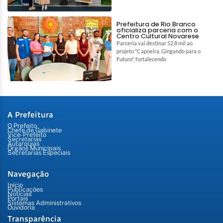
Prefeitura de Rio Branco
oficializa parceria com o
Centro Cultural Novarese
Parceria vai destinar 52,8 mil ao
projeto "Capoeira, Gingando para o
Futuro", fortalecendo
A Prefeitura
O Prefeito
Chefe de Gabinete
Vice-Prefeito
Secretarias
Autarquias
Órgãos Municipais
Secretarias Especiais
Navegação
Início
Publicações
Notícias
Portais
Sistemas Administrativos
Ouvidoria
Transparência