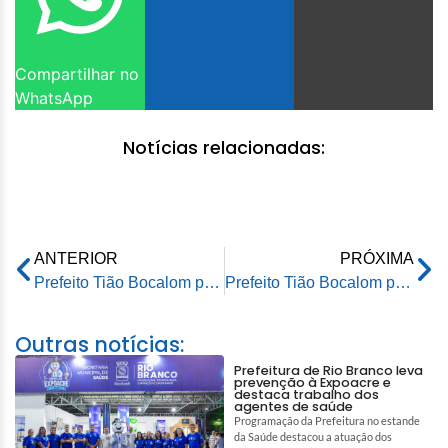
Compartilhar no
WhatsApp
Notícias relacionadas:
ANTERIOR
PRÓXIMA
Prefeito Tião Bocalom participa de Workshop do Ministério da Defesa sobre os convênios do Programa Calha Norte no Estado
Prefeito Tião Bocalom participa de Workshop sobre convênios do Programa Calha Norte no Estado
Outras notícias:
Prefeitura de Rio Branco leva
prevenção à Expoacre e
destaca trabalho dos
agentes de saúde
Programação da Prefeitura no estande
da Saúde destacou a atuação dos