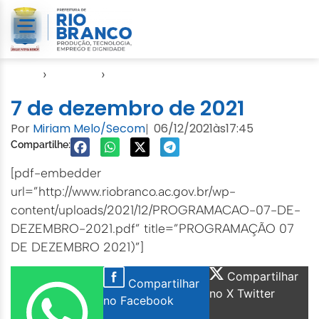
Início
›
Agendas
›
Agenda EMURB
7 de dezembro de 2021
Por
Miriam Melo/Secom
06/12/2021
às
17:45
|
Compartilhe:
[pdf-embedder
url=”http://www.riobranco.ac.gov.br/wp-
content/uploads/2021/12/PROGRAMACAO-07-DE-
DEZEMBRO-2021.pdf” title=”PROGRAMAÇÃO 07
DE DEZEMBRO 2021)”]
Compartilhar
Compartilhar
no X Twitter
no Facebook