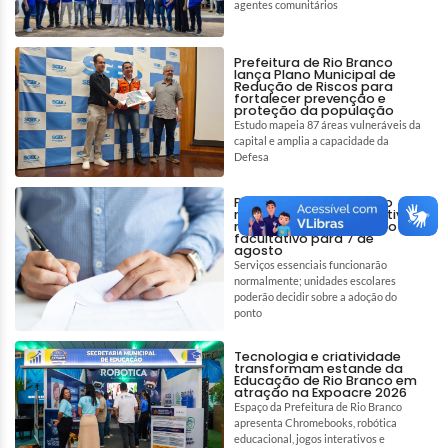
agentes comunitários
Prefeitura de Rio Branco
lança Plano Municipal de
Redução de Riscos para
fortalecer prevenção e
proteção da população
Estudo mapeia 87 áreas vulneráveis da
capital e amplia a capacidade da
Defesa
Prefeitura de Rio Branco
mantém ponto facultativo
no dia 6 e decreta ponto
facultativo para 7 de
agosto
Serviços essenciais funcionarão
normalmente; unidades escolares
poderão decidir sobre a adoção do
ponto
Tecnologia e criatividade
transformam estande da
Educação de Rio Branco em
atração na Expoacre 2026
Espaço da Prefeitura de Rio Branco
apresenta Chromebooks, robótica
educacional, jogos interativos e