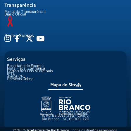
Transparência
Portal da Transparência
Diário Oficial
Redes Sociais
Serviços
Resultado de Exames
Nota Fiscal Eletrônica
Portais das Leis Municipais
IPTU
Avisos CPL
Serviços Online
Mapa do Site
R. Rui Barbosa, 285 - Centro,
Rio Branco - AC, 69900-120
© 2025
Prefeitura de Rio Branco
. Todos os direitos reservados.