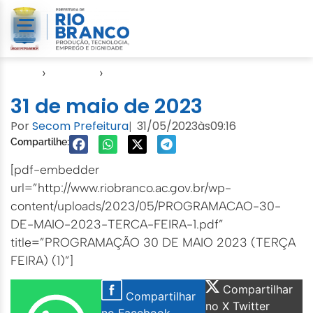
Início
›
Agendas
›
Agenda EMURB
31 de maio de 2023
Por
Secom Prefeitura
31/05/2023
às
09:16
|
Compartilhe:
[pdf-embedder
url=”http://www.riobranco.ac.gov.br/wp-
content/uploads/2023/05/PROGRAMACAO-30-
DE-MAIO-2023-TERCA-FEIRA-1.pdf”
title=”PROGRAMAÇÃO 30 DE MAIO 2023 (TERÇA
FEIRA) (1)”]
Compartilhar
Compartilhar
no X Twitter