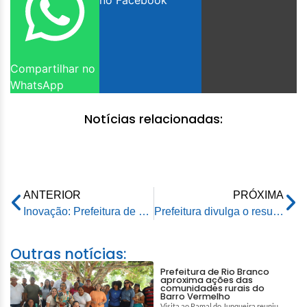
no Facebook
Compartilhar no
WhatsApp
Notícias relacionadas:
ANTERIOR
PRÓXIMA
Inovação: Prefeitura de Rio Branco lança oficialmente o Alvará Imediato da Construção Civil
Prefeitura divulga o resultado preliminar do processo seletivo da Emurb
Outras notícias:
Prefeitura de Rio Branco
aproxima ações das
comunidades rurais do
Barro Vermelho
Visita ao Ramal do Junqueira reuniu