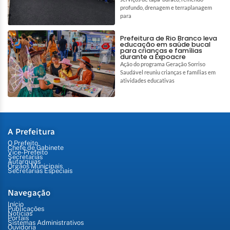
profundo, drenagem e terraplanagem
para
Prefeitura de Rio Branco leva
educação em saúde bucal
para crianças e famílias
durante a Expoacre
Ação do programa Geração Sorriso
Saudável reuniu crianças e famílias em
atividades educativas
A Prefeitura
O Prefeito
Chefe de Gabinete
Vice-Prefeito
Secretarias
Autarquias
Órgãos Municipais
Secretarias Especiais
Navegação
Início
Publicações
Notícias
Portais
Sistemas Administrativos
Ouvidoria