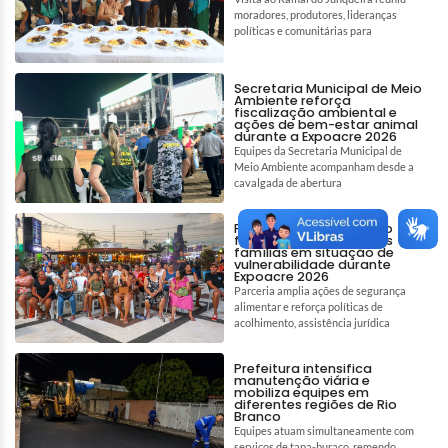
moradores, produtores, lideranças
políticas e comunitárias para
Secretaria Municipal de Meio
Ambiente reforça
fiscalização ambiental e
ações de bem-estar animal
durante a Expoacre 2026
Equipes da Secretaria Municipal de
Meio Ambiente acompanham desde a
cavalgada de abertura
Prefeitura de Rio Branco
fortalece assistência às
famílias em situação de
vulnerabilidade durante
Expoacre 2026
Parceria amplia ações de segurança
alimentar e reforça políticas de
acolhimento, assistência jurídica
Prefeitura intensifica
manutenção viária e
mobiliza equipes em
diferentes regiões de Rio
Branco
Equipes atuam simultaneamente com
serviços de tapa-buraco, remendo