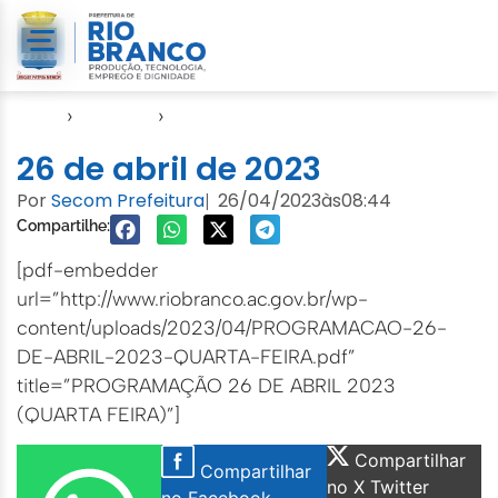
Início
›
Agendas
›
Agenda EMURB
26 de abril de 2023
Por
Secom Prefeitura
26/04/2023
às
08:44
|
Compartilhe:
[pdf-embedder
url=”http://www.riobranco.ac.gov.br/wp-
content/uploads/2023/04/PROGRAMACAO-26-
DE-ABRIL-2023-QUARTA-FEIRA.pdf”
title=”PROGRAMAÇÃO 26 DE ABRIL 2023
(QUARTA FEIRA)”]
Compartilhar
Compartilhar
no X Twitter