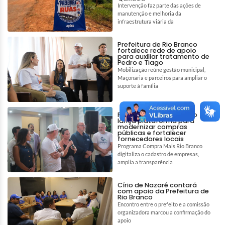
Intervenção faz parte das ações de
manutenção e melhoria da
infraestrutura viária da
Prefeitura de Rio Branco
fortalece rede de apoio
para auxiliar tratamento de
Pedro e Tiago
Mobilização reúne gestão municipal,
Maçonaria e parceiros para ampliar o
suporte à família
Prefeitura de Rio Branco
lança plataforma para
modernizar compras
públicas e fortalecer
fornecedores locais
Programa Compra Mais Rio Branco
digitaliza o cadastro de empresas,
amplia a transparência
Círio de Nazaré contará
com apoio da Prefeitura de
Rio Branco
Encontro entre o prefeito e a comissão
organizadora marcou a confirmação do
apoio