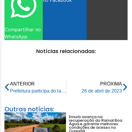
no Facebook
Compartilhar no
WhatsApp
Notícias relacionadas:
ANTERIOR
PRÓXIMA
Prefeitura participa do lançamento do Plano de Desenvolvimento Socioeconômico Sustentável do Acre
26 de abril de 2023
Outras notícias:
Emurb avança na
recuperação do Ramal Boa
Água e garante melhores
condições de acesso no
Quixadá