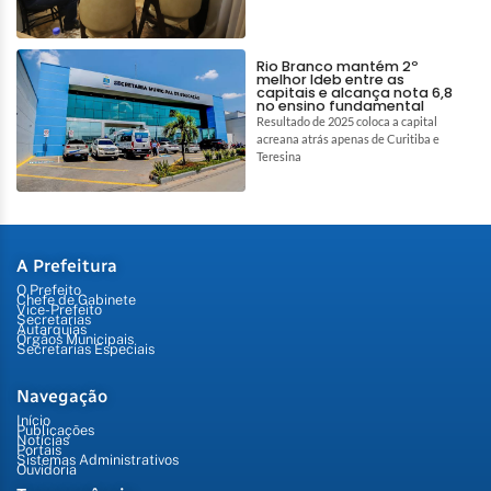
Rio Branco mantém 2º
melhor Ideb entre as
capitais e alcança nota 6,8
no ensino fundamental
Resultado de 2025 coloca a capital
acreana atrás apenas de Curitiba e
Teresina
A Prefeitura
O Prefeito
Chefe de Gabinete
Vice-Prefeito
Secretarias
Autarquias
Órgãos Municipais
Secretarias Especiais
Navegação
Início
Publicações
Notícias
Portais
Sistemas Administrativos
Ouvidoria