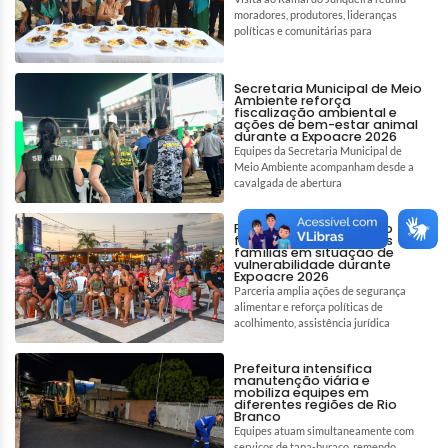
moradores, produtores, lideranças
políticas e comunitárias para
Secretaria Municipal de Meio
Ambiente reforça
fiscalização ambiental e
ações de bem-estar animal
durante a Expoacre 2026
Equipes da Secretaria Municipal de
Meio Ambiente acompanham desde a
cavalgada de abertura
Prefeitura de Rio Branco
fortalece assistência às
famílias em situação de
vulnerabilidade durante
Expoacre 2026
Parceria amplia ações de segurança
alimentar e reforça políticas de
acolhimento, assistência jurídica
Prefeitura intensifica
manutenção viária e
mobiliza equipes em
diferentes regiões de Rio
Branco
Equipes atuam simultaneamente com
serviços de tapa-buraco, remendo