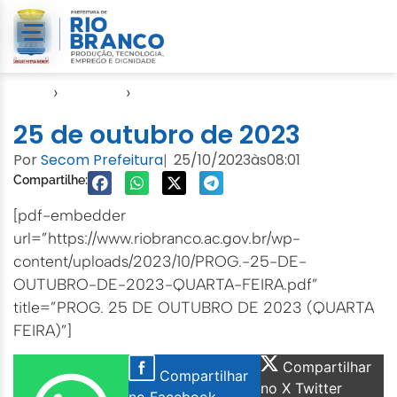
Início
›
Agendas
›
Agenda EMURB
25 de outubro de 2023
Por
Secom Prefeitura
25/10/2023
às
08:01
|
Compartilhe:
[pdf-embedder
url=”https://www.riobranco.ac.gov.br/wp-
content/uploads/2023/10/PROG.-25-DE-
OUTUBRO-DE-2023-QUARTA-FEIRA.pdf”
title=”PROG. 25 DE OUTUBRO DE 2023 (QUARTA
FEIRA)”]
Compartilhar
Compartilhar
no X Twitter