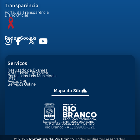
Transparência
Portal da Transparência
Diário Oficial
Redes Sociais
Serviços
Resultado de Exames
Nota Fiscal Eletrônica
Portais das Leis Municipais
IPTU
Avisos CPL
Serviços Online
Mapa do Site
R. Rui Barbosa, 285 - Centro,
Rio Branco - AC, 69900-120
© 2025
Prefeitura de Rio Branco
. Todos os direitos reservados.