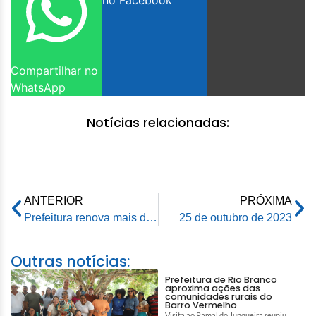
no Facebook
Compartilhar no
WhatsApp
Notícias relacionadas:
ANTERIOR
PRÓXIMA
Prefeitura renova mais de 700 passes de ônibus para acadêmicos da Ufac
25 de outubro de 2023
Outras notícias:
Prefeitura de Rio Branco
aproxima ações das
comunidades rurais do
Barro Vermelho
Visita ao Ramal do Junqueira reuniu