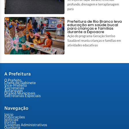
profundo, drenagem e terraplanagem
para
Prefeitura de Rio Branco leva
educação em saúde bucal
para crianças e famílias
durante a Expoacre
Ação do programa Geração Sorriso
Saudável reuniu crianças e famílias em
atividades educativas
A Prefeitura
O Prefeito
Chefe de Gabinete
Vice-Prefeito
Secretarias
Autarquias
Órgãos Municipais
Secretarias Especiais
Navegação
Início
Publicações
Notícias
Portais
Sistemas Administrativos
Ouvidoria