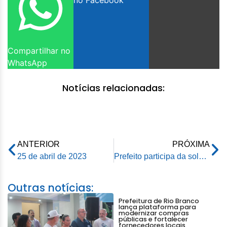
no Facebook
Compartilhar no
WhatsApp
Notícias relacionadas:
ANTERIOR
PRÓXIMA
25 de abril de 2023
Prefeito participa da solenidade de promoção de oficiais e praças da Polícia Militar e Corpo de Bombeiros
Outras notícias:
Prefeitura de Rio Branco
lança plataforma para
modernizar compras
públicas e fortalecer
fornecedores locais