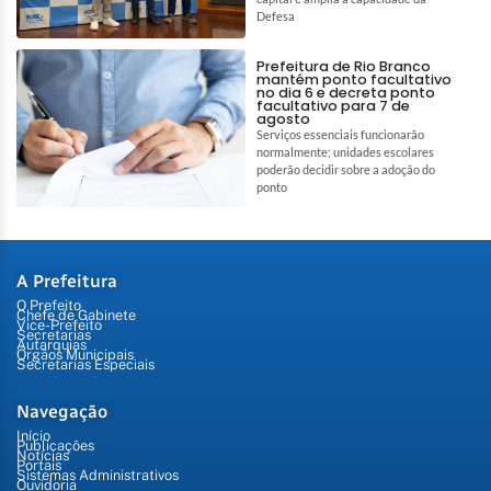
Defesa
Prefeitura de Rio Branco
mantém ponto facultativo
no dia 6 e decreta ponto
facultativo para 7 de
agosto
Serviços essenciais funcionarão
normalmente; unidades escolares
poderão decidir sobre a adoção do
ponto
A Prefeitura
O Prefeito
Chefe de Gabinete
Vice-Prefeito
Secretarias
Autarquias
Órgãos Municipais
Secretarias Especiais
Navegação
Início
Publicações
Notícias
Portais
Sistemas Administrativos
Ouvidoria