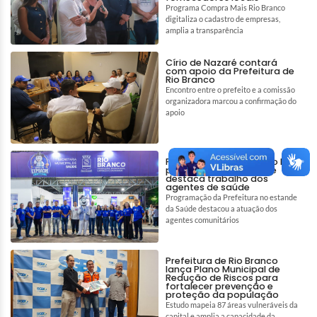
Programa Compra Mais Rio Branco
digitaliza o cadastro de empresas,
amplia a transparência
Círio de Nazaré contará
com apoio da Prefeitura de
Rio Branco
Encontro entre o prefeito e a comissão
organizadora marcou a confirmação do
apoio
Prefeitura de Rio Branco leva
prevenção à Expoacre e
destaca trabalho dos
agentes de saúde
Programação da Prefeitura no estande
da Saúde destacou a atuação dos
agentes comunitários
Prefeitura de Rio Branco
lança Plano Municipal de
Redução de Riscos para
fortalecer prevenção e
proteção da população
Estudo mapeia 87 áreas vulneráveis da
capital e amplia a capacidade da