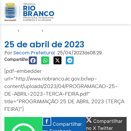
Início
›
Agendas
›
Agenda EMURB
25 de abril de 2023
Por
Secom Prefeitura
25/04/2023
às
08:29
|
Compartilhe:
[pdf-embedder
url=”http://www.riobranco.ac.gov.br/wp-
content/uploads/2023/04/PROGRAMACAO-25-
DE-ABRIL-2023-TERCA-FEIRA.pdf”
title=”PROGRAMAÇÃO 25 DE ABRIL 2023 (TERÇA
FEIRA)”]
Compartilhar
Compartilhar
no X Twitter