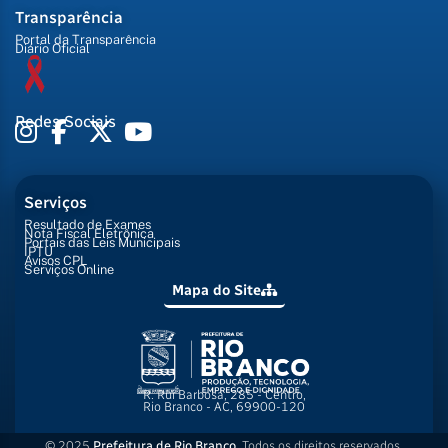
Transparência
Portal da Transparência
Diário Oficial
Redes Sociais
Serviços
Resultado de Exames
Nota Fiscal Eletrônica
Portais das Leis Municipais
IPTU
Avisos CPL
Serviços Online
Mapa do Site
R. Rui Barbosa, 285 - Centro,
Rio Branco - AC, 69900-120
© 2025
Prefeitura de Rio Branco
. Todos os direitos reservados.