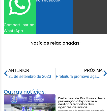
no Facebook
Compartilhar no
WhatsApp
Notícias relacionadas:
ANTERIOR
PRÓXIMA
21 de setembro de 2023
Prefeitura promove ação ambiental para adolescentes em parceria com o Unicef
Outras notícias:
Prefeitura de Rio Branco leva
prevenção à Expoacre e
destaca trabalho dos
agentes de saúde
Programação da Prefeitura no estande