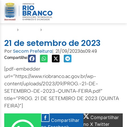
Início
›
Agendas
›
Agenda EMURB
21 de setembro de 2023
Por
Secom Prefeitura
21/09/2023
às
09:49
|
Compartilhe:
[pdf-embedder
url=”https://www.riobranco.ac.gov.br/wp-
content/uploads/2023/09/PROG.-21-DE-
SETEMBRO-DE-2023-QUINTA-FEIRA.pdf”
title=”PROG. 21 DE SETEMBRO DE 2023 (QUINTA
FEIRA)”]
Compartilhar
Compartilhar
no X Twitter