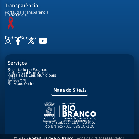
Transparência
Portal da Transparência
Diário Oficial
Redes Sociais
Serviços
Resultado de Exames
Nota Fiscal Eletrônica
Portais das Leis Municipais
IPTU
Avisos CPL
Serviços Online
Mapa do Site
R. Rui Barbosa, 285 - Centro,
Rio Branco - AC, 69900-120
© 2025
Prefeitura de Rio Branco
. Todos os direitos reservados.