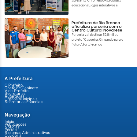
apresenta Chromebooks, robótica
educacional, jogos interativos e
Prefeitura de Rio Branco
oficializa parceria com o
Centro Cultural Novarese
Parceria vai destinar 52,8 mil ao
projeto "Capoeira, Gingando para o
Futuro", fortalecendo
A Prefeitura
O Prefeito
Chefe de Gabinete
Vice-Prefeito
Secretarias
Autarquias
Órgãos Municipais
Secretarias Especiais
Navegação
Início
Publicações
Notícias
Portais
Sistemas Administrativos
Ouvidoria