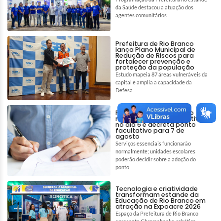
da Saúde destacou a atuação dos
agentes comunitários
Prefeitura de Rio Branco
lança Plano Municipal de
Redução de Riscos para
fortalecer prevenção e
proteção da população
Estudo mapeia 87 áreas vulneráveis da
capital e amplia a capacidade da
Defesa
Prefeitura de Rio Branco
mantém ponto facultativo
no dia 6 e decreta ponto
facultativo para 7 de
agosto
Serviços essenciais funcionarão
normalmente; unidades escolares
poderão decidir sobre a adoção do
ponto
Tecnologia e criatividade
transformam estande da
Educação de Rio Branco em
atração na Expoacre 2026
Espaço da Prefeitura de Rio Branco