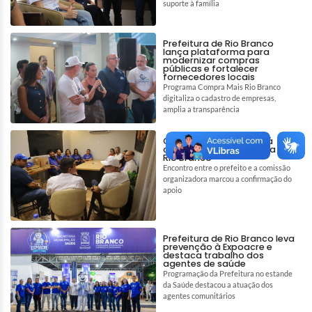
suporte à família
Prefeitura de Rio Branco
lança plataforma para
modernizar compras
públicas e fortalecer
fornecedores locais
Programa Compra Mais Rio Branco
digitaliza o cadastro de empresas,
amplia a transparência
Círio de Nazaré contará
com apoio da Prefeitura de
Rio Branco
Encontro entre o prefeito e a comissão
organizadora marcou a confirmação do
apoio
Prefeitura de Rio Branco leva
prevenção à Expoacre e
destaca trabalho dos
agentes de saúde
Programação da Prefeitura no estande
da Saúde destacou a atuação dos
agentes comunitários