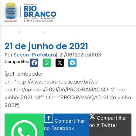
Início
›
Agendas
›
Agenda EMURB
21 de junho de 2021
Por
Secom Prefeitura
21/06/2021
às
09:13
|
Compartilhe:
[pdf-embedder
url=”http://www.riobranco.ac.gov.br/wp-
content/uploads/2021/06/PROGRAMACAO-21-de-
junho-2021.pdf” title=”PROGRAMAÇÃO 21 de junho
2021″]
Compartilhar
Compartilhar
no X Twitter
no Facebook