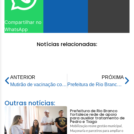
Compartilhar no
WhatsApp
Notícias relacionadas:
ANTERIOR
PRÓXIMA
Mutirão de vacinação contra o coronavírus realizado pela prefeitura recebe elogio de vereadores de Rio Branco
Prefeitura de Rio Branco convoca aprovados em processo seletivo da Emurb para inscrições até dia 22 de junho
Outras notícias:
Prefeitura de Rio Branco
fortalece rede de apoio
para auxiliar tratamento de
Pedro e Tiago
Mobilização reúne gestão municipal,
Maçonaria e parceiros para ampliar o