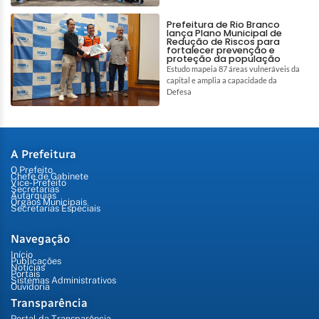
Prefeitura de Rio Branco
lança Plano Municipal de
Redução de Riscos para
fortalecer prevenção e
proteção da população
Estudo mapeia 87 áreas vulneráveis da
capital e amplia a capacidade da
Defesa
A Prefeitura
O Prefeito
Chefe de Gabinete
Vice-Prefeito
Secretarias
Autarquias
Órgãos Municipais
Secretarias Especiais
Navegação
Início
Publicações
Notícias
Portais
Sistemas Administrativos
Ouvidoria
Transparência
Portal da Transparência