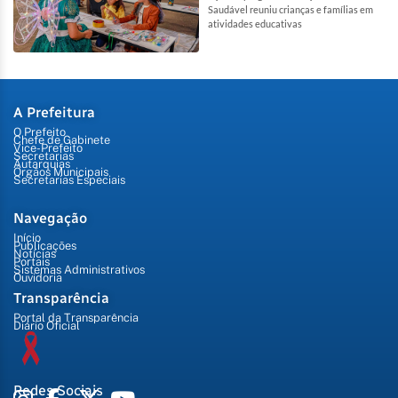
Saudável reuniu crianças e famílias em
atividades educativas
A Prefeitura
O Prefeito
Chefe de Gabinete
Vice-Prefeito
Secretarias
Autarquias
Órgãos Municipais
Secretarias Especiais
Navegação
Início
Publicações
Notícias
Portais
Sistemas Administrativos
Ouvidoria
Transparência
Portal da Transparência
Diário Oficial
Redes Sociais