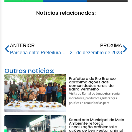
Notícias relacionadas:
ANTERIOR
PRÓXIMA
Parceria entre Prefeitura e LBV garante 300 cestas básicas para famílias assistidas pelos CRAS da capital
21 de dezembro de 2023
Outras notícias:
Prefeitura de Rio Branco
aproxima ações das
comunidades rurais do
Barro Vermelho
Visita ao Ramal do Junqueira reuniu
moradores, produtores, lideranças
políticas e comunitárias para
Secretaria Municipal de Meio
Ambiente reforça
fiscalização ambiental e
ações de bem-estar animal