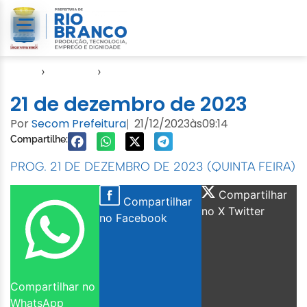
Início
›
Agendas
›
Agenda EMURB
21 de dezembro de 2023
Por
Secom Prefeitura
21/12/2023
às
09:14
|
Compartilhe:
PROG. 21 DE DEZEMBRO DE 2023 (QUINTA FEIRA)
Compartilhar
Compartilhar
no X Twitter
no Facebook
Compartilhar no
WhatsApp