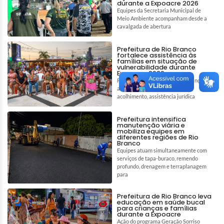
durante a Expoacre 2026
Equipes da Secretaria Municipal de
Meio Ambiente acompanham desde a
cavalgada de abertura
Prefeitura de Rio Branco
fortalece assistência às
famílias em situação de
vulnerabilidade durante
Expoacre 2026
Parceria amplia ações de segurança
alimentar e reforça políticas de
acolhimento, assistência jurídica
Prefeitura intensifica
manutenção viária e
mobiliza equipes em
diferentes regiões de Rio
Branco
Equipes atuam simultaneamente com
serviços de tapa-buraco, remendo
profundo, drenagem e terraplanagem
para
Prefeitura de Rio Branco leva
educação em saúde bucal
para crianças e famílias
durante a Expoacre
Ação do programa Geração Sorriso