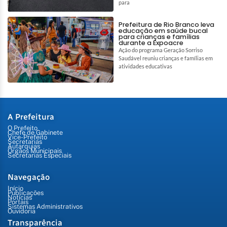
para
Prefeitura de Rio Branco leva
educação em saúde bucal
para crianças e famílias
durante a Expoacre
Ação do programa Geração Sorriso
Saudável reuniu crianças e famílias em
atividades educativas
A Prefeitura
O Prefeito
Chefe de Gabinete
Vice-Prefeito
Secretarias
Autarquias
Órgãos Municipais
Secretarias Especiais
Navegação
Início
Publicações
Notícias
Portais
Sistemas Administrativos
Ouvidoria
Transparência