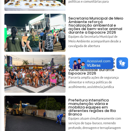
políticas e comunitárias para
Secretaria Municipal de Meio
Ambiente reforça
fiscalização ambiental e
ações de bem-estar animal
durante a Expoacre 2026
Equipes da Secretaria Municipal de
Meio Ambiente acompanham desde a
cavalgada de abertura
Prefeitura de Rio Branco
fortalece assistência às
famílias em situação de
vulnerabilidade durante
Expoacre 2026
Parceria amplia ações de segurança
alimentar e reforça políticas de
acolhimento, assistência jurídica
Prefeitura intensifica
manutenção viária e
mobiliza equipes em
diferentes regiões de Rio
Branco
Equipes atuam simultaneamente com
serviços de tapa-buraco, remendo
profundo, drenagem e terraplanagem