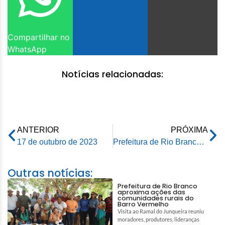
Compartilhar no
WhatsApp
Notícias relacionadas:
ANTERIOR
PRÓXIMA
17 de outubro de 2023
Prefeitura de Rio Branco e DNIT se reúnem para articular melhorias na Rodovia BR 364
Outras notícias:
Prefeitura de Rio Branco
aproxima ações das
comunidades rurais do
Barro Vermelho
Visita ao Ramal do Junqueira reuniu
moradores, produtores, lideranças