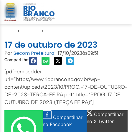
Início
›
Agendas
›
Agenda EMURB
17 de outubro de 2023
Por
Secom Prefeitura
17/10/2023
às
09:51
|
Compartilhe:
[pdf-embedder
url=”https://www.riobranco.ac.gov.br/wp-
content/uploads/2023/10/PROG.-17-DE-OUTUBRO-
DE-2023-TERCA-FEIRA.pdf” title=”PROG. 17 DE
OUTUBRO DE 2023 (TERÇA FEIRA)”]
Compartilhar
Compartilhar
no X Twitter
no Facebook