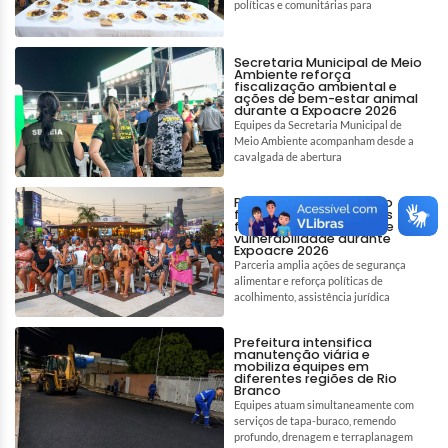
políticas e comunitárias para
Secretaria Municipal de Meio
Ambiente reforça
fiscalização ambiental e
ações de bem-estar animal
durante a Expoacre 2026
Equipes da Secretaria Municipal de
Meio Ambiente acompanham desde a
cavalgada de abertura
Prefeitura de Rio Branco
fortalece assistência às
famílias em situação de
vulnerabilidade durante
Expoacre 2026
Parceria amplia ações de segurança
alimentar e reforça políticas de
acolhimento, assistência jurídica
Prefeitura intensifica
manutenção viária e
mobiliza equipes em
diferentes regiões de Rio
Branco
Equipes atuam simultaneamente com
serviços de tapa-buraco, remendo
profundo, drenagem e terraplanagem