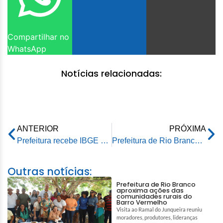
Compartilhar no
WhatsApp
Notícias relacionadas:
ANTERIOR
PRÓXIMA
Prefeitura recebe IBGE para reunião de planejamento e acompanhamento do Censo 2022
Prefeitura de Rio Branco participa do Simpósio Internacional sobre sítios arqueológicos da Amazônia
Outras notícias:
Prefeitura de Rio Branco
aproxima ações das
comunidades rurais do
Barro Vermelho
Visita ao Ramal do Junqueira reuniu
moradores, produtores, lideranças