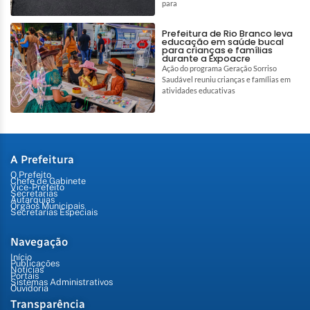
para
Prefeitura de Rio Branco leva
educação em saúde bucal
para crianças e famílias
durante a Expoacre
Ação do programa Geração Sorriso
Saudável reuniu crianças e famílias em
atividades educativas
A Prefeitura
O Prefeito
Chefe de Gabinete
Vice-Prefeito
Secretarias
Autarquias
Órgãos Municipais
Secretarias Especiais
Navegação
Início
Publicações
Notícias
Portais
Sistemas Administrativos
Ouvidoria
Transparência