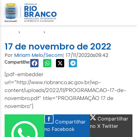
Início
›
Agendas
›
Agenda EMURB
17 de novembro de 2022
Por
Miriam Melo/Secom
17/11/2022
às
09:42
|
Compartilhe:
[pdf-embedder
url=”http://www.riobranco.ac.gov.br/wp-
content/uploads/2022/11/PROGRAMACAO-17-de-
novembro.pdf” title=”PROGRAMAÇÃO 17 de
novembro”]
Compartilhar
Compartilhar
no X Twitter
no Facebook