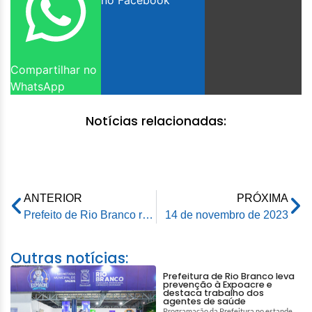
no Facebook
Compartilhar no
WhatsApp
Notícias relacionadas:
ANTERIOR
PRÓXIMA
Prefeito de Rio Branco recebe mototaxistas que pedem mais rigor na fiscalização contra clandestinos
14 de novembro de 2023
Outras notícias:
Prefeitura de Rio Branco leva
prevenção à Expoacre e
destaca trabalho dos
agentes de saúde
Programação da Prefeitura no estande