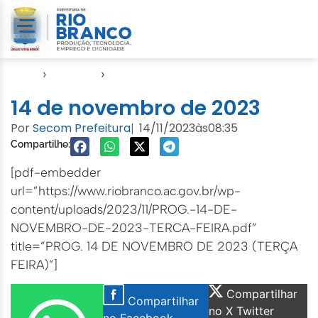
Início
›
Agendas
›
Agenda EMURB
14 de novembro de 2023
Por
Secom Prefeitura
14/11/2023
às
08:35
|
Compartilhe:
[pdf-embedder
url=”https://www.riobranco.ac.gov.br/wp-
content/uploads/2023/11/PROG.-14-DE-
NOVEMBRO-DE-2023-TERCA-FEIRA.pdf”
title=”PROG. 14 DE NOVEMBRO DE 2023 (TERÇA
FEIRA)”]
Compartilhar
Compartilhar
no X Twitter