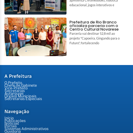
apresenta Chromebooks, robótica
educacional, jogos interativos e
Prefeitura de Rio Branco
oficializa parceria com o
Centro Cultural Novarese
Parceria vai destinar 52,8 mil ao
projeto "Capoeira, Gingando para o
Futuro", fortalecendo
A Prefeitura
O Prefeito
Chefe de Gabinete
Vice-Prefeito
Secretarias
Autarquias
Órgãos Municipais
Secretarias Especiais
Navegação
Início
Publicações
Notícias
Portais
Sistemas Administrativos
Ouvidoria