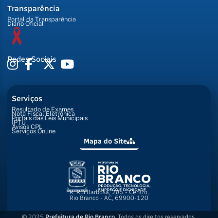
Transparência
Portal da Transparência
Diário Oficial
Redes Sociais
Serviços
Resultado de Exames
Nota Fiscal Eletrônica
Portais das Leis Municipais
IPTU
Avisos CPL
Serviços Online
Mapa do Site
R. Rui Barbosa, 285 - Centro,
Rio Branco - AC, 69900-120
© 2025
Prefeitura de Rio Branco
. Todos os direitos reservados.