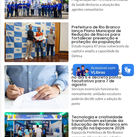
da Saúde destacou a atuação dos
agentes comunitários
Prefeitura de Rio Branco
lança Plano Municipal de
Redução de Riscos para
fortalecer prevenção e
proteção da população
Estudo mapeia 87 áreas vulneráveis da
capital e amplia a capacidade da
Defesa
Prefeitura de Rio Branco
mantém ponto facultativo
no dia 6 e decreta ponto
facultativo para 7 de
agosto
Serviços essenciais funcionarão
normalmente; unidades escolares
poderão decidir sobre a adoção do
ponto
Tecnologia e criatividade
transformam estande da
Educação de Rio Branco em
atração na Expoacre 2026
Espaço da Prefeitura de Rio Branco