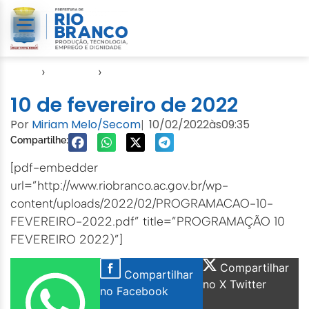
Início
›
Agendas
›
Agenda EMURB
10 de fevereiro de 2022
Por
Miriam Melo/Secom
10/02/2022
às
09:35
|
Compartilhe:
[pdf-embedder
url=”http://www.riobranco.ac.gov.br/wp-
content/uploads/2022/02/PROGRAMACAO-10-
FEVEREIRO-2022.pdf” title=”PROGRAMAÇÃO 10
FEVEREIRO 2022)”]
Compartilhar
Compartilhar
no X Twitter
no Facebook