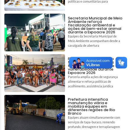
políticas e comunitárias para
Secretaria Municipal de Meio
Ambiente reforça
fiscalização ambiental e
ações de bem-estar animal
durante a Expoacre 2026
Equipes da Secretaria Municipal de
Meio Ambiente acompanham desde a
cavalgada de abertura
Prefeitura de Rio Branco
fortalece assistência às
famílias em situação de
vulnerabilidade durante
Expoacre 2026
Parceria amplia ações de segurança
alimentar e reforça políticas de
acolhimento, assistência jurídica
Prefeitura intensifica
manutenção viária e
mobiliza equipes em
diferentes regiões de Rio
Branco
Equipes atuam simultaneamente com
serviços de tapa-buraco, remendo
profundo, drenagem e terraplanagem