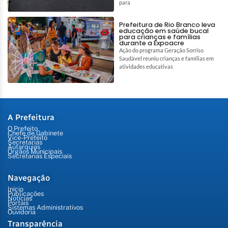
para
Prefeitura de Rio Branco leva
educação em saúde bucal
para crianças e famílias
durante a Expoacre
Ação do programa Geração Sorriso
Saudável reuniu crianças e famílias em
atividades educativas
A Prefeitura
O Prefeito
Chefe de Gabinete
Vice-Prefeito
Secretarias
Autarquias
Órgãos Municipais
Secretarias Especiais
Navegação
Início
Publicações
Notícias
Portais
Sistemas Administrativos
Ouvidoria
Transparência