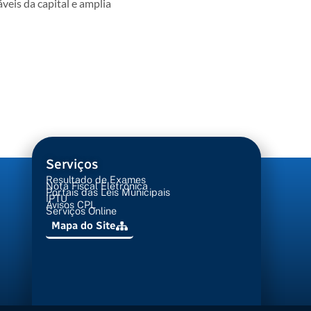
veis da capital e amplia
Serviços
Resultado de Exames
Nota Fiscal Eletrônica
Portais das Leis Municipais
IPTU
Avisos CPL
Serviços Online
Mapa do Site