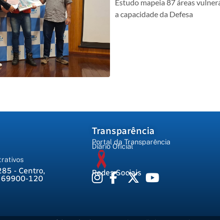
Estudo mapeia 87 áreas vulnerá
a capacidade da Defesa
Transparência
Portal da Transparência
Diário Oficial
rativos
285 - Centro,
Redes Sociais
, 69900-120