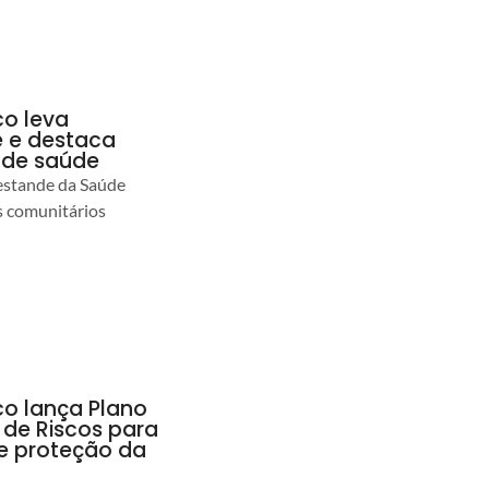
co leva
 e destaca
 de saúde
estande da Saúde
s comunitários
co lança Plano
 de Riscos para
 e proteção da