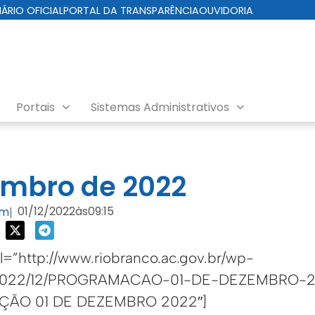
IÁRIO OFICIAL
PORTAL DA TRANSPARÊNCIA
OUVIDORIA
Portais
Sistemas Administrativos
nda EMURB
embro de 2022
01/12/2022
às
09:15
om
|
=”http://www.riobranco.ac.gov.br/wp-
s/2022/12/PROGRAMACAO-01-DE-DEZEMBRO-2
AÇÃO 01 DE DEZEMBRO 2022″]