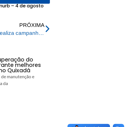
urb – 4 de agosto
PRÓXIMA
Prefeitura de Rio Branco realiza campanha pelo Dia Mundial de Combate à AIDS
uperação do
rante melhores
no Quixadá
s de manutenção e
ia da