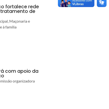
co fortalece rede
r tratamento de
cipal, Maçonaria e
e à família
ará com apoio da
co
comissão organizadora