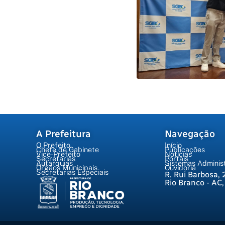
A Prefeitura
Navegação
O Prefeito
Início
Chefe de Gabinete
Publicações
Vice-Prefeito
Notícias
Secretarias
Portais
Autarquias
Sistemas Administ
Órgãos Municipais
Ouvidoria
Secretarias Especiais
R. Rui Barbosa, 
Rio Branco - AC