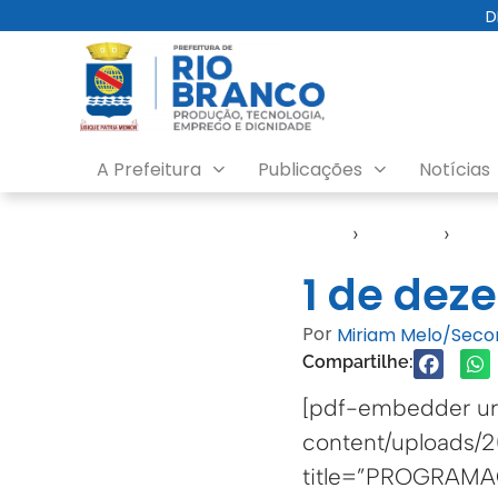
D
A Prefeitura
Publicações
Notícias
Início
›
Agendas
›
Age
1 de dez
Por
Miriam Melo/Sec
Compartilhe:
[pdf-embedder url
content/upload
title=”PROGRAM