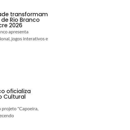
idade transformam
de Rio Branco
cre 2026
anco apresenta
nal, jogos interativos e
o oficializa
 Cultural
o projeto "Capoeira,
lecendo