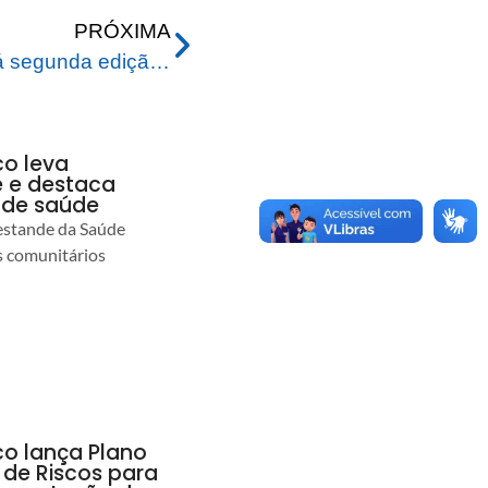
PRÓXIMA
Festival da Macaxeira terá segunda edição no Horto Florestal em Rio Branco
co leva
 e destaca
 de saúde
estande da Saúde
s comunitários
co lança Plano
 de Riscos para