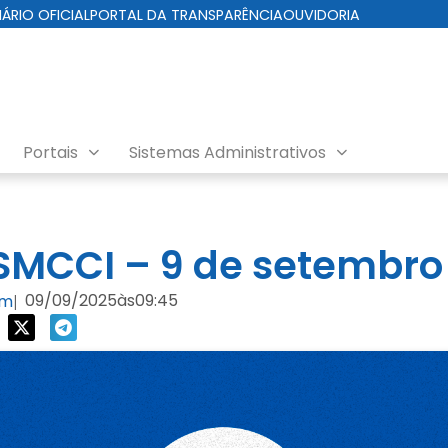
IÁRIO OFICIAL
PORTAL DA TRANSPARÊNCIA
OUVIDORIA
Portais
Sistemas Administrativos
da Cuidados com a Cidade
MCCI – 9 de setembro
09/09/2025
às
09:45
om
|