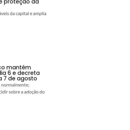
 e proteção da
veis da capital e amplia
anco mantém
dia 6 e decreta
a 7 de agosto
ão normalmente;
idir sobre a adoção do