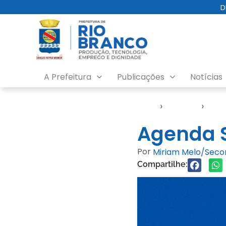
D
A Prefeitura
Publicações
Notícias
Início
›
Agendas
›
Agen
Agenda S
Por
Miriam Melo/Sec
Compartilhe: