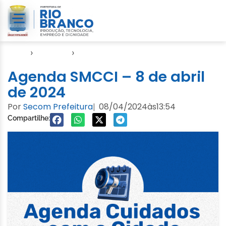
Início
›
Agendas
›
Agenda Cuidados com a Cidade
Agenda SMCCI – 8 de abril
de 2024
Por
Secom Prefeitura
08/04/2024
às
13:54
|
Compartilhe: