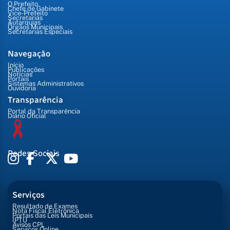
O Prefeito
Chefe de Gabinete
Vice-Prefeito
Secretarias
Autarquias
Órgãos Municipais
Secretarias Especiais
Navegação
Início
Publicações
Notícias
Portais
Sistemas Administrativos
Ouvidoria
Transparência
Portal da Transparência
Diário Oficial
Redes Sociais
Serviços
Resultado de Exames
Nota Fiscal Eletrônica
Portais das Leis Municipais
IPTU
Avisos CPL
Serviços Online