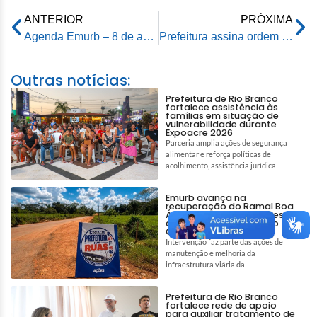
ANTERIOR
PRÓXIMA
Agenda Emurb – 8 de abril de 2024
Prefeitura assina ordem de serviço do Asfalta Rio Branco para a regional da Cadeia Velha
Outras notícias:
Prefeitura de Rio Branco
fortalece assistência às
famílias em situação de
vulnerabilidade durante
Expoacre 2026
Parceria amplia ações de segurança
alimentar e reforça políticas de
acolhimento, assistência jurídica
Emurb avança na
recuperação do Ramal Boa
Água e garante melhores
condições de acesso no
Quixadá
Intervenção faz parte das ações de
manutenção e melhoria da
infraestrutura viária da
Prefeitura de Rio Branco
fortalece rede de apoio
para auxiliar tratamento de