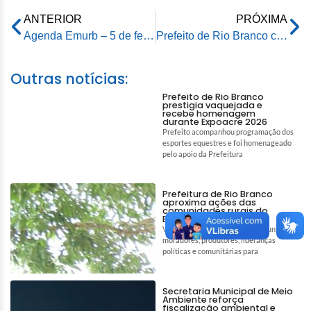
ANTERIOR
PRÓXIMA
Agenda Emurb – 5 de fevereiro de 2026
Prefeito de Rio Branco cumpre agenda institucional no Amazonas e destaca geração de empregos durante visita ao Estaleiro Juruá
Outras notícias:
Prefeito de Rio Branco
prestigia vaquejada e
recebe homenagem
durante Expoacre 2026
Prefeito acompanhou programação dos
esportes equestres e foi homenageado
pelo apoio da Prefeitura
Prefeitura de Rio Branco
aproxima ações das
comunidades rurais do
Barro Vermelho
Visita ao Ramal do Junqueira reuniu
moradores, produtores, lideranças
políticas e comunitárias para
Secretaria Municipal de Meio
Ambiente reforça
fiscalização ambiental e