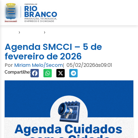
Início
›
Agendas
›
Agenda Cuidados com a Cidade
Agenda SMCCI – 5 de
fevereiro de 2026
Por
Miriam Melo/Secom
05/02/2026
às
09:01
|
Compartilhe: