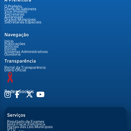
O Prefeito
Chefe de Gabinete
Vice-Prefeito
Secretarias
Autarquias
Órgãos Municipais
Secretarias Especiais
Navegação
Início
Publicações
Notícias
Portais
Sistemas Administrativos
Ouvidoria
Transparência
Portal da Transparência
Diário Oficial
Redes Sociais
Serviços
Resultado de Exames
Nota Fiscal Eletrônica
Portais das Leis Municipais
IPTU