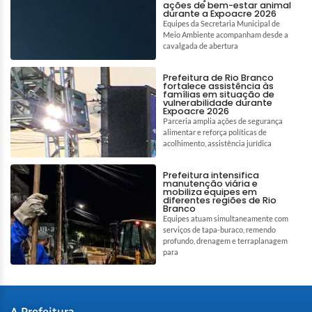
ações de bem-estar animal
durante a Expoacre 2026
Equipes da Secretaria Municipal de
Meio Ambiente acompanham desde a
cavalgada de abertura
Prefeitura de Rio Branco
fortalece assistência às
famílias em situação de
vulnerabilidade durante
Expoacre 2026
Parceria amplia ações de segurança
alimentar e reforça políticas de
acolhimento, assistência jurídica
Prefeitura intensifica
manutenção viária e
mobiliza equipes em
diferentes regiões de Rio
Branco
Equipes atuam simultaneamente com
serviços de tapa-buraco, remendo
profundo, drenagem e terraplanagem
para
A Prefeitura