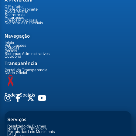
O Prefeito
Chefe de Gabinete
Vice-Prefeito
Secretarias
Autarquias
Órgãos Municipais
Secretarias Especiais
Navegação
Início
Publicações
Notícias
Portais
Sistemas Administrativos
Ouvidoria
Transparência
Portal da Transparência
Diário Oficial
Redes Sociais
Serviços
Resultado de Exames
Nota Fiscal Eletrônica
Portais das Leis Municipais
IPTU