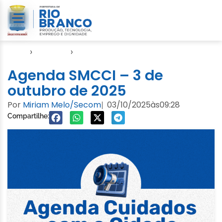
Início
›
Agendas
›
Agenda Cuidados com a Cidade
Agenda SMCCI – 3 de
outubro de 2025
Por
Miriam Melo/Secom
03/10/2025
às
09:28
|
Compartilhe: