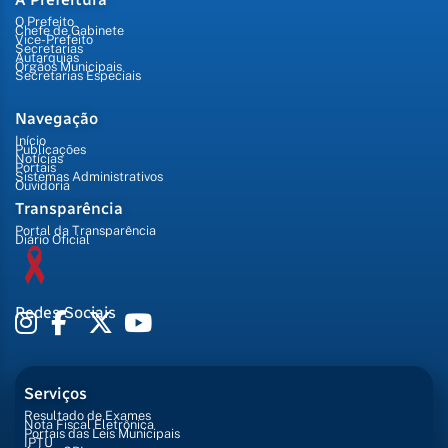
O Prefeito
Chefe de Gabinete
Vice-Prefeito
Secretarias
Autarquias
Órgãos Municipais
Secretarias Especiais
Navegação
Início
Publicações
Notícias
Portais
Sistemas Administrativos
Ouvidoria
Transparência
Portal da Transparência
Diário Oficial
Redes Sociais
Serviços
Resultado de Exames
Nota Fiscal Eletrônica
Portais das Leis Municipais
IPTU