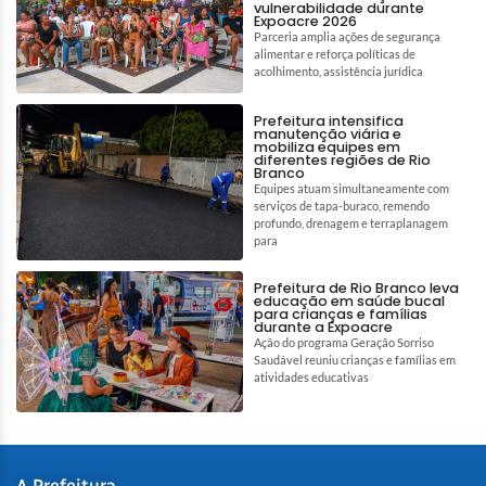
vulnerabilidade durante
Expoacre 2026
Parceria amplia ações de segurança
alimentar e reforça políticas de
acolhimento, assistência jurídica
Prefeitura intensifica
manutenção viária e
mobiliza equipes em
diferentes regiões de Rio
Branco
Equipes atuam simultaneamente com
serviços de tapa-buraco, remendo
profundo, drenagem e terraplanagem
para
Prefeitura de Rio Branco leva
educação em saúde bucal
para crianças e famílias
durante a Expoacre
Ação do programa Geração Sorriso
Saudável reuniu crianças e famílias em
atividades educativas
A Prefeitura