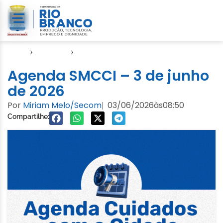
Início
›
Agendas
›
Agenda Cuidados com a Cidade
Agenda SMCCI – 3 de junho
de 2026
Por
Miriam Melo/Secom
03/06/2026
às
08:50
|
Compartilhe: