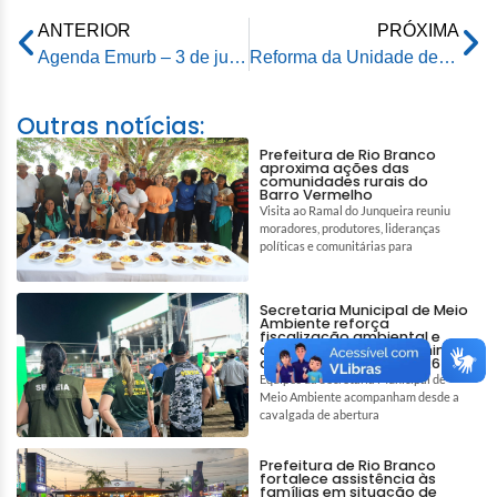
ANTERIOR
PRÓXIMA
Agenda Emurb – 3 de junho de 2026
Reforma da Unidade de Saúde da Família do Barro Vermelho chega à fase final em Rio Branco
Outras notícias:
Prefeitura de Rio Branco
aproxima ações das
comunidades rurais do
Barro Vermelho
Visita ao Ramal do Junqueira reuniu
moradores, produtores, lideranças
políticas e comunitárias para
Secretaria Municipal de Meio
Ambiente reforça
fiscalização ambiental e
ações de bem-estar animal
durante a Expoacre 2026
Equipes da Secretaria Municipal de
Meio Ambiente acompanham desde a
cavalgada de abertura
Prefeitura de Rio Branco
fortalece assistência às
famílias em situação de