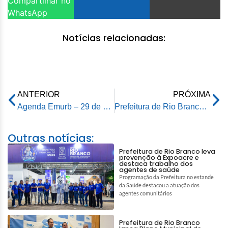
Compartilhar no
WhatsApp
Notícias relacionadas:
ANTERIOR
PRÓXIMA
Agenda Emurb – 29 de outubro de 2025
Prefeitura de Rio Branco apresenta ações de gestão de resíduos em fórum internacional na UFAC
Outras notícias:
Prefeitura de Rio Branco leva
prevenção à Expoacre e
destaca trabalho dos
agentes de saúde
Programação da Prefeitura no estande
da Saúde destacou a atuação dos
agentes comunitários
Prefeitura de Rio Branco