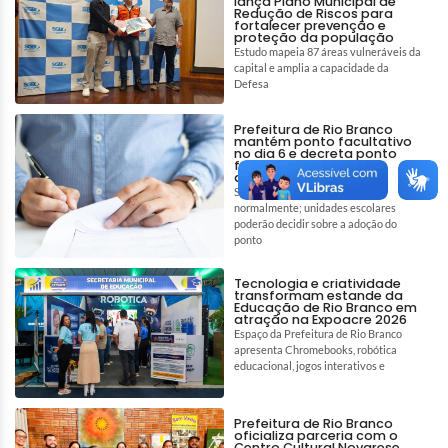
lança Plano Municipal de
Redução de Riscos para
fortalecer prevenção e
proteção da população
Estudo mapeia 87 áreas vulneráveis da
capital e amplia a capacidade da
Defesa
Prefeitura de Rio Branco
mantém ponto facultativo
no dia 6 e decreta ponto
facultativo para 7 de
agosto
Serviços essenciais funcionarão
normalmente; unidades escolares
poderão decidir sobre a adoção do
ponto
Tecnologia e criatividade
transformam estande da
Educação de Rio Branco em
atração na Expoacre 2026
Espaço da Prefeitura de Rio Branco
apresenta Chromebooks, robótica
educacional, jogos interativos e
Prefeitura de Rio Branco
oficializa parceria com o
Centro Cultural Novarese