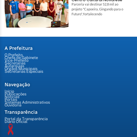
Parceria vai destinar 52,8 mil ao
projeto "Capoeira, Gingando para o
Futuro", fortalecendo
A Prefeitura
O Prefeito
Chefe de Gabinete
Vice-Prefeito
Secretarias
Autarquias
Órgãos Municipais
Secretarias Especiais
Navegação
Início
Publicações
Notícias
Portais
Sistemas Administrativos
Ouvidoria
Transparência
Portal da Transparência
Diário Oficial