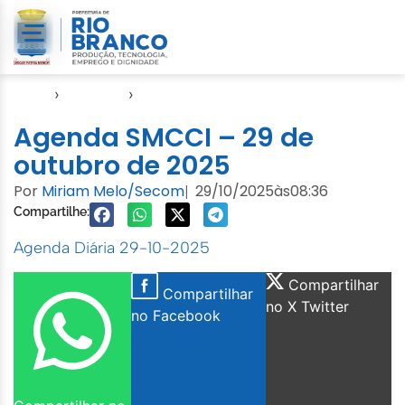
Início
›
Agendas
›
Agenda Cuidados com a Cidade
Agenda SMCCI – 29 de
outubro de 2025
Por
Miriam Melo/Secom
29/10/2025
às
08:36
|
Compartilhe:
Agenda Diária 29-10-2025
Compartilhar
Compartilhar
no X Twitter
no Facebook