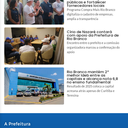
públicas e fortalecer
fornecedores locais
Programa Compra Mais Rio Branco
digitaliza o cadastro de empresas,
amplia a transparência
Círio de Nazaré contará
com apoio da Prefeitura de
Rio Branco
Encontro entre o prefeito e a comissão
organizadora marcou a confirmação do
apoio
Rio Branco mantém 2º
melhor Ideb entre as
capitais e alcança nota 6,8
no ensino fundamental
Resultado de 2025 coloca a capital
acreana atrás apenas de Curitiba e
Teresina
A Prefeitura