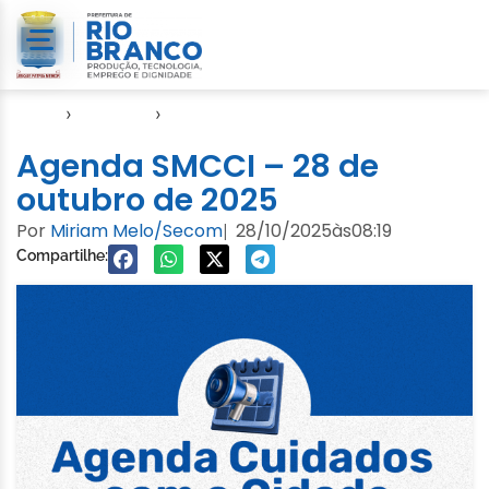
Início
›
Agendas
›
Agenda Cuidados com a Cidade
Agenda SMCCI – 28 de
outubro de 2025
Por
Miriam Melo/Secom
28/10/2025
às
08:19
|
Compartilhe: