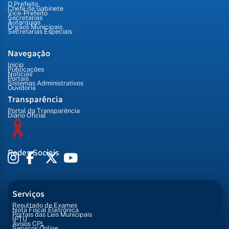
O Prefeito
Chefe de Gabinete
Vice-Prefeito
Secretarias
Autarquias
Órgãos Municipais
Secretarias Especiais
Navegação
Início
Publicações
Notícias
Portais
Sistemas Administrativos
Ouvidoria
Transparência
Portal da Transparência
Diário Oficial
Redes Sociais
Serviços
Resultado de Exames
Nota Fiscal Eletrônica
Portais das Leis Municipais
IPTU
Avisos CPL
Serviços Online