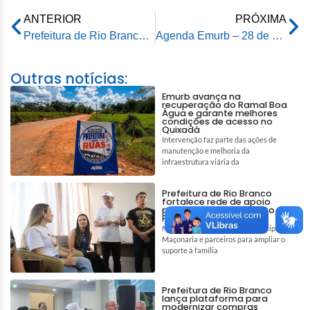
ANTERIOR
PRÓXIMA
Prefeitura de Rio Branco fortalece Controladoria Interna com posse de novos servidores
Agenda Emurb – 28 de outubro de 2025
Outras notícias:
Emurb avança na
recuperação do Ramal Boa
Água e garante melhores
condições de acesso no
Quixadá
Intervenção faz parte das ações de
manutenção e melhoria da
infraestrutura viária da
Prefeitura de Rio Branco
fortalece rede de apoio
para auxiliar tratamento de
Pedro e Tiago
Mobilização reúne gestão municipal,
Maçonaria e parceiros para ampliar o
suporte à família
Prefeitura de Rio Branco
lança plataforma para
modernizar compras