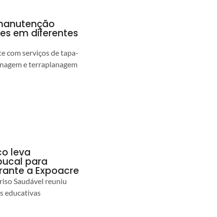
a manutenção
pes em diferentes
 com serviços de tapa-
enagem e terraplanagem
co leva
ucal para
urante a Expoacre
iso Saudável reuniu
es educativas