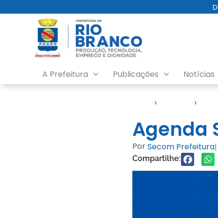
D
A Prefeitura
Publicações
Notícias
Início
›
Agendas
›
Agen
Agenda S
Por
Secom Prefeitura
|
Compartilhe: