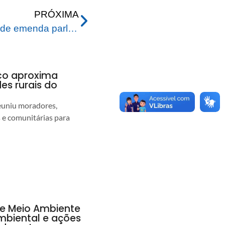
PRÓXIMA
Prefeitura recebe recurso de emenda parlamentar para melhoria da Casa Rosa Mulher
nco aproxima
s rurais do
euniu moradores,
s e comunitárias para
de Meio Ambiente
ambiental e ações