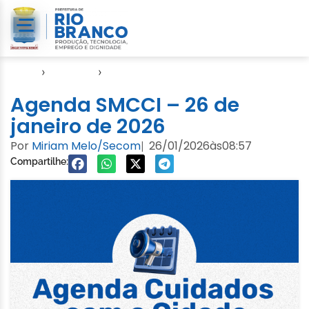
Início
›
Agendas
›
Agenda Cuidados com a Cidade
Agenda SMCCI – 26 de
janeiro de 2026
Por
Miriam Melo/Secom
26/01/2026
às
08:57
|
Compartilhe: