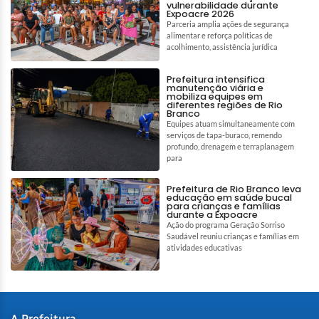
vulnerabilidade durante
Expoacre 2026
Parceria amplia ações de segurança
alimentar e reforça políticas de
acolhimento, assistência jurídica
Prefeitura intensifica
manutenção viária e
mobiliza equipes em
diferentes regiões de Rio
Branco
Equipes atuam simultaneamente com
serviços de tapa-buraco, remendo
profundo, drenagem e terraplanagem
para
Prefeitura de Rio Branco leva
educação em saúde bucal
para crianças e famílias
durante a Expoacre
Ação do programa Geração Sorriso
Saudável reuniu crianças e famílias em
atividades educativas
A Prefeitura