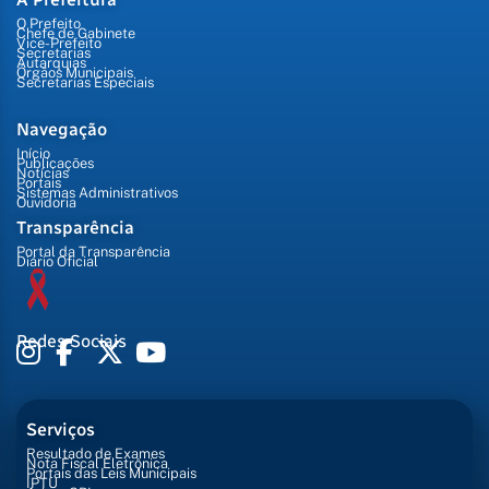
O Prefeito
Chefe de Gabinete
Vice-Prefeito
Secretarias
Autarquias
Órgãos Municipais
Secretarias Especiais
Navegação
Início
Publicações
Notícias
Portais
Sistemas Administrativos
Ouvidoria
Transparência
Portal da Transparência
Diário Oficial
Redes Sociais
Serviços
Resultado de Exames
Nota Fiscal Eletrônica
Portais das Leis Municipais
IPTU