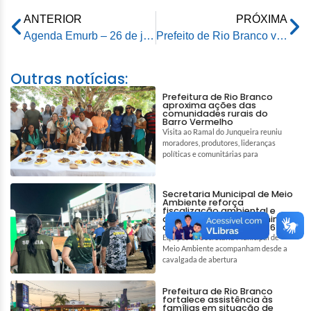
ANTERIOR
PRÓXIMA
Agenda Emurb – 26 de janeiro de 2026
Prefeito de Rio Branco visita obras de pontes e reforça compromisso com desenvolvimento da zona rural
Outras notícias:
Prefeitura de Rio Branco
aproxima ações das
comunidades rurais do
Barro Vermelho
Visita ao Ramal do Junqueira reuniu
moradores, produtores, lideranças
políticas e comunitárias para
Secretaria Municipal de Meio
Ambiente reforça
fiscalização ambiental e
ações de bem-estar animal
durante a Expoacre 2026
Equipes da Secretaria Municipal de
Meio Ambiente acompanham desde a
cavalgada de abertura
Prefeitura de Rio Branco
fortalece assistência às
famílias em situação de