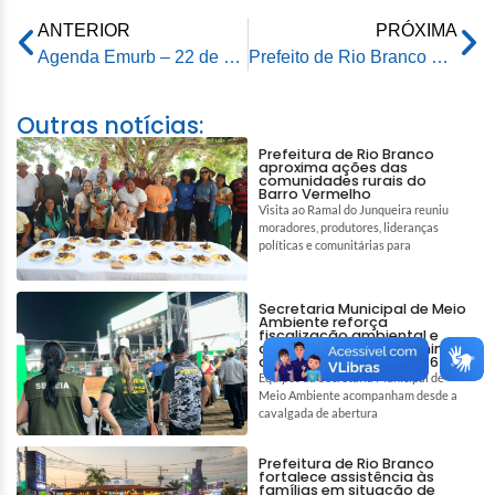
ANTERIOR
PRÓXIMA
Agenda Emurb – 22 de outubro de 2025
Prefeito de Rio Branco participa da Final da 9ª Copa Arasuper Society
Outras notícias:
Prefeitura de Rio Branco
aproxima ações das
comunidades rurais do
Barro Vermelho
Visita ao Ramal do Junqueira reuniu
moradores, produtores, lideranças
políticas e comunitárias para
Secretaria Municipal de Meio
Ambiente reforça
fiscalização ambiental e
ações de bem-estar animal
durante a Expoacre 2026
Equipes da Secretaria Municipal de
Meio Ambiente acompanham desde a
cavalgada de abertura
Prefeitura de Rio Branco
fortalece assistência às
famílias em situação de