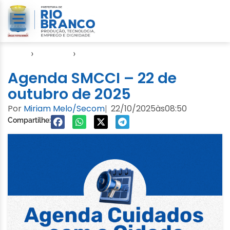
Início
›
Agendas
›
Agenda Cuidados com a Cidade
Agenda SMCCI – 22 de
outubro de 2025
Por
Miriam Melo/Secom
22/10/2025
às
08:50
|
Compartilhe: