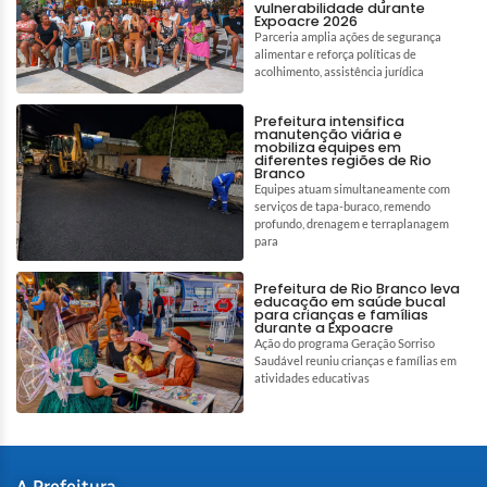
vulnerabilidade durante
Expoacre 2026
Parceria amplia ações de segurança
alimentar e reforça políticas de
acolhimento, assistência jurídica
Prefeitura intensifica
manutenção viária e
mobiliza equipes em
diferentes regiões de Rio
Branco
Equipes atuam simultaneamente com
serviços de tapa-buraco, remendo
profundo, drenagem e terraplanagem
para
Prefeitura de Rio Branco leva
educação em saúde bucal
para crianças e famílias
durante a Expoacre
Ação do programa Geração Sorriso
Saudável reuniu crianças e famílias em
atividades educativas
A Prefeitura