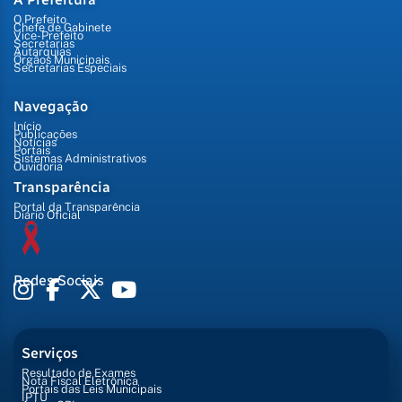
O Prefeito
Chefe de Gabinete
Vice-Prefeito
Secretarias
Autarquias
Órgãos Municipais
Secretarias Especiais
Navegação
Início
Publicações
Notícias
Portais
Sistemas Administrativos
Ouvidoria
Transparência
Portal da Transparência
Diário Oficial
Redes Sociais
Serviços
Resultado de Exames
Nota Fiscal Eletrônica
Portais das Leis Municipais
IPTU