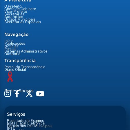
O Prefeito
Chefe de Gabinete
Vice-Prefeito
Secretarias
Autarquias
Órgãos Municipais
Secretarias Especiais
Navegação
Início
Publicações
Notícias
Portais
Sistemas Administrativos
Ouvidoria
Transparência
Portal da Transparência
Diário Oficial
Redes Sociais
Serviços
Resultado de Exames
Nota Fiscal Eletrônica
Portais das Leis Municipais
IPTU