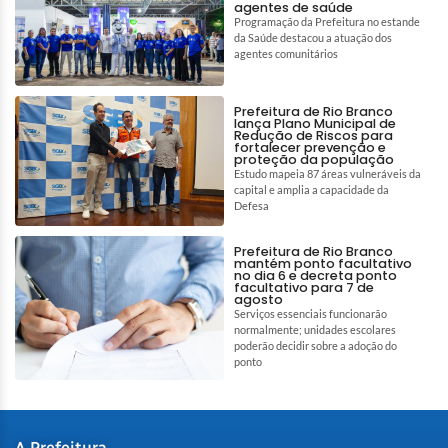
agentes de saúde
Programação da Prefeitura no estande
da Saúde destacou a atuação dos
agentes comunitários
Prefeitura de Rio Branco
lança Plano Municipal de
Redução de Riscos para
fortalecer prevenção e
proteção da população
Estudo mapeia 87 áreas vulneráveis da
capital e amplia a capacidade da
Defesa
Prefeitura de Rio Branco
mantém ponto facultativo
no dia 6 e decreta ponto
facultativo para 7 de
agosto
Serviços essenciais funcionarão
normalmente; unidades escolares
poderão decidir sobre a adoção do
ponto
A Prefeitura