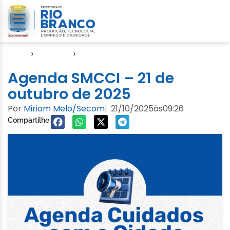
Início
›
Agendas
›
Agenda Cuidados com a Cidade
Agenda SMCCI – 21 de
outubro de 2025
Por
Miriam Melo/Secom
21/10/2025
às
09:26
|
Compartilhe: