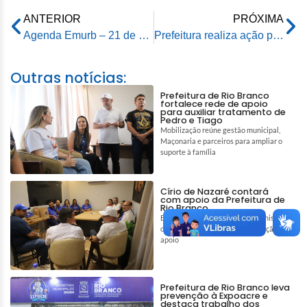
ANTERIOR
PRÓXIMA
Agenda Emurb – 21 de outubro de 2025
Prefeitura realiza ação para debater Outubro Rosa na Cras Rui Lino
Outras notícias:
Prefeitura de Rio Branco
fortalece rede de apoio
para auxiliar tratamento de
Pedro e Tiago
Mobilização reúne gestão municipal,
Maçonaria e parceiros para ampliar o
suporte à família
Círio de Nazaré contará
com apoio da Prefeitura de
Rio Branco
Encontro entre o prefeito e a comissão
organizadora marcou a confirmação do
apoio
Prefeitura de Rio Branco leva
prevenção à Expoacre e
destaca trabalho dos