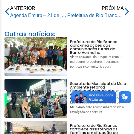
ANTERIOR
PRÓXIMA
Agenda Emurb – 21 de junho de 2024
Prefeitura de Rio Branco inicia Programa de Educação Fiscal nas escolas
Outras notícias:
Prefeitura de Rio Branco
aproxima ações das
comunidades rurais do
Barro Vermelho
Visita ao Ramal do Junqueira reuniu
moradores, produtores, lideranças
políticas e comunitárias para
Secretaria Municipal de Meio
Ambiente reforça
fiscalização ambiental e
ações de bem-estar animal
durante a Expoacre 2026
Equipes da Secretaria Municipal de
Meio Ambiente acompanham desde a
cavalgada de abertura
Prefeitura de Rio Branco
fortalece assistência às
famílias em situação de