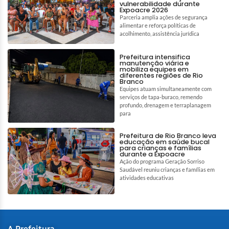
vulnerabilidade durante
Expoacre 2026
Parceria amplia ações de segurança
alimentar e reforça políticas de
acolhimento, assistência jurídica
Prefeitura intensifica
manutenção viária e
mobiliza equipes em
diferentes regiões de Rio
Branco
Equipes atuam simultaneamente com
serviços de tapa-buraco, remendo
profundo, drenagem e terraplanagem
para
Prefeitura de Rio Branco leva
educação em saúde bucal
para crianças e famílias
durante a Expoacre
Ação do programa Geração Sorriso
Saudável reuniu crianças e famílias em
atividades educativas
A Prefeitura