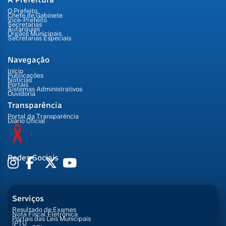
O Prefeito
Chefe de Gabinete
Vice-Prefeito
Secretarias
Autarquias
Órgãos Municipais
Secretarias Especiais
Navegação
Início
Publicações
Notícias
Portais
Sistemas Administrativos
Ouvidoria
Transparência
Portal da Transparência
Diário Oficial
Redes Sociais
Serviços
Resultado de Exames
Nota Fiscal Eletrônica
Portais das Leis Municipais
IPTU