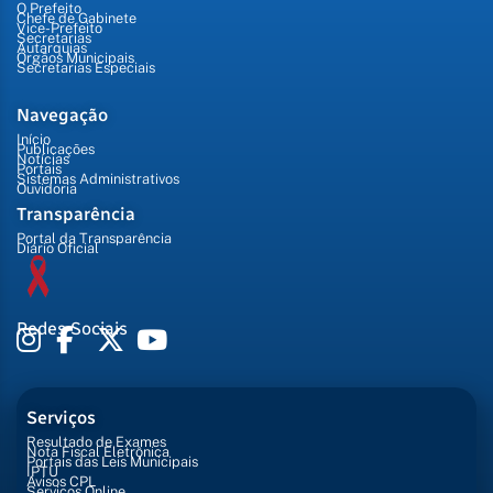
O Prefeito
Chefe de Gabinete
Vice-Prefeito
Secretarias
Autarquias
Órgãos Municipais
Secretarias Especiais
Navegação
Início
Publicações
Notícias
Portais
Sistemas Administrativos
Ouvidoria
Transparência
Portal da Transparência
Diário Oficial
Redes Sociais
Serviços
Resultado de Exames
Nota Fiscal Eletrônica
Portais das Leis Municipais
IPTU
Avisos CPL
Serviços Online