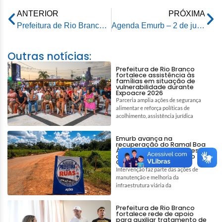
ANTERIOR
PRÓXIMA
Prefeitura de Rio Branco fortalece parceria com Ministério Público para ampliar ações voltadas à população em situação de rua
Agenda Emurb – 2 de junho de 2026
Outras notícias:
Prefeitura de Rio Branco
fortalece assistência às
famílias em situação de
vulnerabilidade durante
Expoacre 2026
Parceria amplia ações de segurança
alimentar e reforça políticas de
acolhimento, assistência jurídica
Emurb avança na
recuperação do Ramal Boa
Água e garante melhores
condições de acesso no
Quixadá
Intervenção faz parte das ações de
manutenção e melhoria da
infraestrutura viária da
Prefeitura de Rio Branco
fortalece rede de apoio
para auxiliar tratamento de