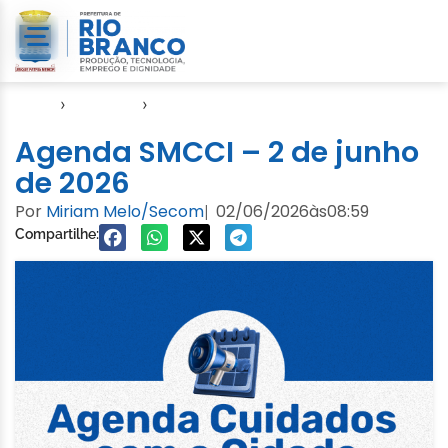
Início
›
Agendas
›
Agenda Cuidados com a Cidade
Agenda SMCCI – 2 de junho
de 2026
Por
Miriam Melo/Secom
02/06/2026
às
08:59
|
Compartilhe: