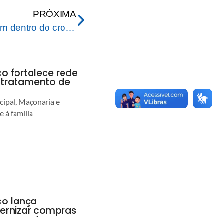
PRÓXIMA
Obras do elevado avançam dentro do cronograma e devem ser concluídas ainda este ano
co fortalece rede
r tratamento de
cipal, Maçonaria e
e à família
co lança
ernizar compras