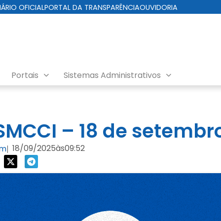
IÁRIO OFICIAL
PORTAL DA TRANSPARÊNCIA
OUVIDORIA
Portais
Sistemas Administrativos
da Cuidados com a Cidade
MCCI – 18 de setembro
18/09/2025
às
09:52
om
|