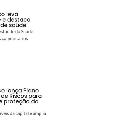
co leva
 e destaca
 de saúde
estande da Saúde
s comunitários
co lança Plano
 de Riscos para
 e proteção da
veis da capital e amplia