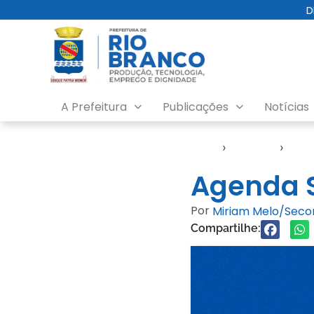
D
A Prefeitura
Publicações
Notícias
Início
›
Agendas
›
Agen
Agenda S
Por
Miriam Melo/Sec
Compartilhe: