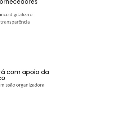
 fornecedores
co digitaliza o
 transparência
ará com apoio da
co
comissão organizadora