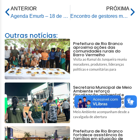
ANTERIOR
PRÓXIMA
Agenda Emurb – 18 de dezembro de 2025
Encontro de gestores municipais destaca fechamento positivo das contas em 2025 e avanços na gestão
Outras notícias:
Prefeitura de Rio Branco
aproxima ações das
comunidades rurais do
Barro Vermelho
Visita ao Ramal do Junqueira reuniu
moradores, produtores, lideranças
políticas e comunitárias para
Secretaria Municipal de Meio
Ambiente reforça
fiscalização ambiental e
ações de bem-estar animal
durante a Expoacre 2026
Equipes da Secretaria Municipal de
Meio Ambiente acompanham desde a
cavalgada de abertura
Prefeitura de Rio Branco
fortalece assistência às
famílias em situação de