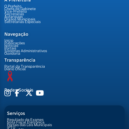
O Prefeito
Chefe de Gabinete
Vice-Prefeito
Secretarias
Autarquias
Órgãos Municipais
Secretarias Especiais
Navegação
Início
Publicações
Notícias
Portais
Sistemas Administrativos
Ouvidoria
Transparência
Portal da Transparência
Diário Oficial
Redes Sociais
Serviços
Resultado de Exames
Nota Fiscal Eletrônica
Portais das Leis Municipais
IPTU