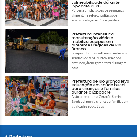
vulnerabilidade durante
Expoacre 2026
Parceria amplia ações de segurança
alimentar e reforça políticas de
acolhimento, assistência jurídica
Prefeitura intensifica
manutenção viária e
mobiliza equipes em
diferentes regiões de Rio
Branco
Equipes atuam simultaneamente com
serviços de tapa-buraco, remendo
profundo, drenagem e terraplanagem
para
Prefeitura de Rio Branco leva
educação em saúde bucal
para crianças e famílias
durante a Expoacre
Ação do programa Geração Sorriso
Saudável reuniu crianças e famílias em
atividades educativas
A Prefeitura