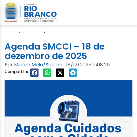
Início
›
Agendas
›
Agenda Cuidados com a Cidade
Agenda SMCCI – 18 de
dezembro de 2025
Por
Miriam Melo/Secom
18/12/2025
às
08:26
|
Compartilhe: