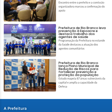
Encontro entre o prefeito e a comissão
organizadora marcou a confirmação do
apoio
Prefeitura de Rio Branco leva
prevenção à Expoacre e
destaca trabalho dos
agentes de saúde
Programação da Prefeitura no estande
da Saúde destacou a atuação dos
agentes comunitários
Prefeitura de Rio Branco
lança Plano Municipal de
Redução de Riscos para
fortalecer prevenção e
proteção da população
Estudo mapeia 87 áreas vulneráveis da
capital e amplia a capacidade da
Defesa
A Prefeitura