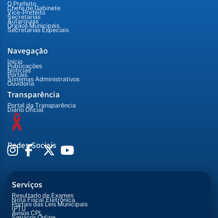
O Prefeito
Chefe de Gabinete
Vice-Prefeito
Secretarias
Autarquias
Órgãos Municipais
Secretarias Especiais
Navegação
Início
Publicações
Notícias
Portais
Sistemas Administrativos
Ouvidoria
Transparência
Portal da Transparência
Diário Oficial
Redes Sociais
Serviços
Resultado de Exames
Nota Fiscal Eletrônica
Portais das Leis Municipais
IPTU
Avisos CPL
Serviços Online