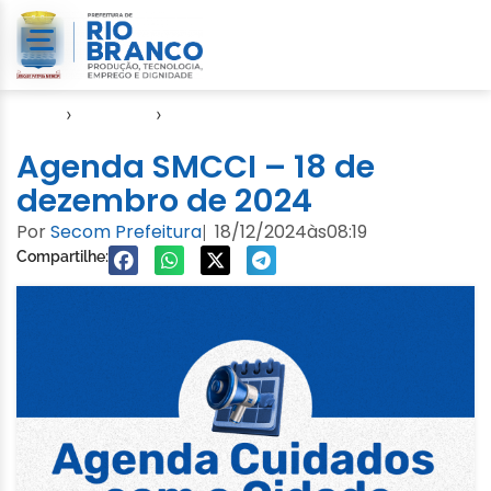
Início
›
Agendas
›
Agenda Cuidados com a Cidade
Agenda SMCCI – 18 de
dezembro de 2024
Por
Secom Prefeitura
18/12/2024
às
08:19
|
Compartilhe: