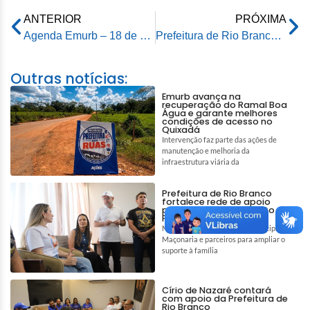
ANTERIOR
PRÓXIMA
Agenda Emurb – 18 de dezembro de 2024
Prefeitura de Rio Branco promove evento sobre saúde bucal para crianças autistas
Outras notícias:
Emurb avança na
recuperação do Ramal Boa
Água e garante melhores
condições de acesso no
Quixadá
Intervenção faz parte das ações de
manutenção e melhoria da
infraestrutura viária da
Prefeitura de Rio Branco
fortalece rede de apoio
para auxiliar tratamento de
Pedro e Tiago
Mobilização reúne gestão municipal,
Maçonaria e parceiros para ampliar o
suporte à família
Círio de Nazaré contará
com apoio da Prefeitura de
Rio Branco