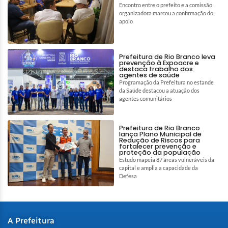
Encontro entre o prefeito e a comissão
organizadora marcou a confirmação do
apoio
Prefeitura de Rio Branco leva
prevenção à Expoacre e
destaca trabalho dos
agentes de saúde
Programação da Prefeitura no estande
da Saúde destacou a atuação dos
agentes comunitários
Prefeitura de Rio Branco
lança Plano Municipal de
Redução de Riscos para
fortalecer prevenção e
proteção da população
Estudo mapeia 87 áreas vulneráveis da
capital e amplia a capacidade da
Defesa
A Prefeitura