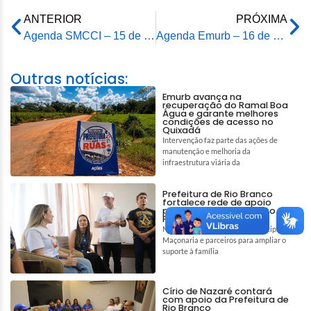
ANTERIOR
PRÓXIMA
Agenda SMCCI – 15 de agosto de 2024
Agenda Emurb – 16 de agosto de 2024
Outras notícias:
Emurb avança na
recuperação do Ramal Boa
Água e garante melhores
condições de acesso no
Quixadá
Intervenção faz parte das ações de
manutenção e melhoria da
infraestrutura viária da
Prefeitura de Rio Branco
fortalece rede de apoio
para auxiliar tratamento de
Pedro e Tiago
Mobilização reúne gestão municipal,
Maçonaria e parceiros para ampliar o
suporte à família
Círio de Nazaré contará
com apoio da Prefeitura de
Rio Branco