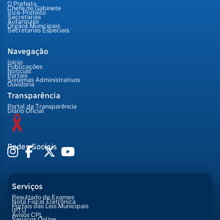
O Prefeito
Chefe de Gabinete
Vice-Prefeito
Secretarias
Autarquias
Órgãos Municipais
Secretarias Especiais
Navegação
Início
Publicações
Notícias
Portais
Sistemas Administrativos
Ouvidoria
Transparência
Portal da Transparência
Diário Oficial
Redes Sociais
Serviços
Resultado de Exames
Nota Fiscal Eletrônica
Portais das Leis Municipais
IPTU
Avisos CPL
Serviços Online