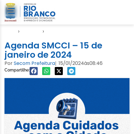
Início
›
Agendas
›
Agenda Cuidados com a Cidade
Agenda SMCCI – 15 de
janeiro de 2024
Por
Secom Prefeitura
15/01/2024
às
08:46
|
Compartilhe: