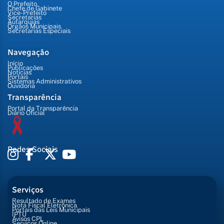
O Prefeito
Chefe de Gabinete
Vice-Prefeito
Secretarias
Autarquias
Órgãos Municipais
Secretarias Especiais
Navegação
Início
Publicações
Notícias
Portais
Sistemas Administrativos
Ouvidoria
Transparência
Portal da Transparência
Diário Oficial
Redes Sociais
Serviços
Resultado de Exames
Nota Fiscal Eletrônica
Portais das Leis Municipais
IPTU
Avisos CPL
Serviços Online