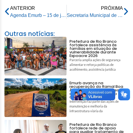
ANTERIOR
PRÓXIMA
Agenda Emurb – 15 de janeiro de 2024
Secretaria Municipal de Saúde convoca aprovados em Processo seletivo
Outras notícias:
Prefeitura de Rio Branco
fortalece assistência às
famílias em situação de
vulnerabilidade durante
Expoacre 2026
Parceria amplia ações de segurança
alimentar e reforça políticas de
acolhimento, assistência jurídica
Emurb avança na
recuperação do Ramal Boa
Água e garante melhores
condições de acesso no
Quixadá
Intervenção faz parte das ações de
manutenção e melhoria da
infraestrutura viária da
Prefeitura de Rio Branco
fortalece rede de apoio
para auxiliar tratamento de