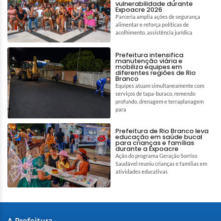
vulnerabilidade durante
Expoacre 2026
Parceria amplia ações de segurança
alimentar e reforça políticas de
acolhimento, assistência jurídica
Prefeitura intensifica
manutenção viária e
mobiliza equipes em
diferentes regiões de Rio
Branco
Equipes atuam simultaneamente com
serviços de tapa-buraco, remendo
profundo, drenagem e terraplanagem
para
Prefeitura de Rio Branco leva
educação em saúde bucal
para crianças e famílias
durante a Expoacre
Ação do programa Geração Sorriso
Saudável reuniu crianças e famílias em
atividades educativas
A Prefeitura