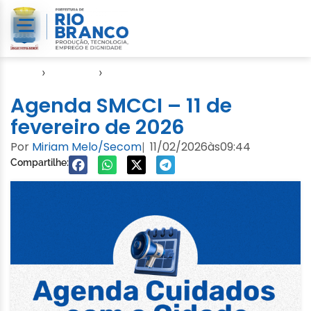
Início
›
Agendas
›
Agenda Cuidados com a Cidade
Agenda SMCCI – 11 de
fevereiro de 2026
Por
Miriam Melo/Secom
11/02/2026
às
09:44
|
Compartilhe: