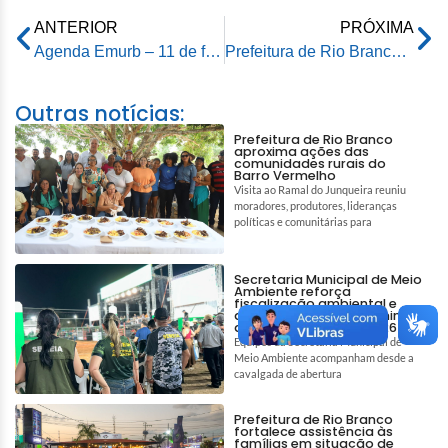
ANTERIOR
PRÓXIMA
Agenda Emurb – 11 de fevereiro de 2026
Prefeitura de Rio Branco realiza 4ª Reunião do Conselho Municipal de Proteção e Defesa dos Animais
Outras notícias:
Prefeitura de Rio Branco
aproxima ações das
comunidades rurais do
Barro Vermelho
Visita ao Ramal do Junqueira reuniu
moradores, produtores, lideranças
políticas e comunitárias para
Secretaria Municipal de Meio
Ambiente reforça
fiscalização ambiental e
ações de bem-estar animal
durante a Expoacre 2026
Equipes da Secretaria Municipal de
Meio Ambiente acompanham desde a
cavalgada de abertura
Prefeitura de Rio Branco
fortalece assistência às
famílias em situação de