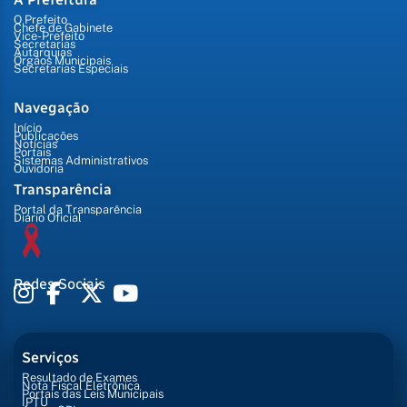
O Prefeito
Chefe de Gabinete
Vice-Prefeito
Secretarias
Autarquias
Órgãos Municipais
Secretarias Especiais
Navegação
Início
Publicações
Notícias
Portais
Sistemas Administrativos
Ouvidoria
Transparência
Portal da Transparência
Diário Oficial
Redes Sociais
Serviços
Resultado de Exames
Nota Fiscal Eletrônica
Portais das Leis Municipais
IPTU