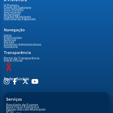
O Prefeito
Chefe de Gabinete
Vice-Prefeito
Secretarias
Autarquias
Órgãos Municipais
Secretarias Especiais
Navegação
Início
Publicações
Notícias
Portais
Sistemas Administrativos
Ouvidoria
Transparência
Portal da Transparência
Diário Oficial
Redes Sociais
Serviços
Resultado de Exames
Nota Fiscal Eletrônica
Portais das Leis Municipais
IPTU