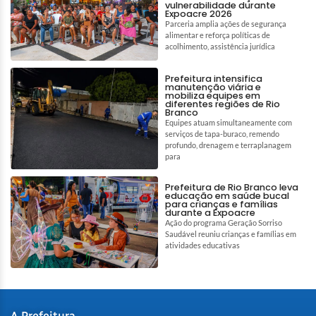
vulnerabilidade durante
Expoacre 2026
Parceria amplia ações de segurança
alimentar e reforça políticas de
acolhimento, assistência jurídica
Prefeitura intensifica
manutenção viária e
mobiliza equipes em
diferentes regiões de Rio
Branco
Equipes atuam simultaneamente com
serviços de tapa-buraco, remendo
profundo, drenagem e terraplanagem
para
Prefeitura de Rio Branco leva
educação em saúde bucal
para crianças e famílias
durante a Expoacre
Ação do programa Geração Sorriso
Saudável reuniu crianças e famílias em
atividades educativas
A Prefeitura