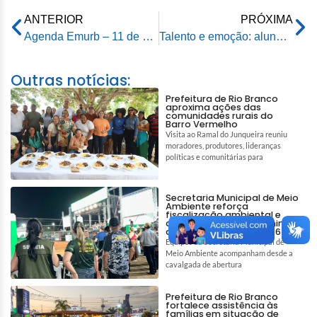
ANTERIOR
PRÓXIMA
Agenda Emurb – 11 de dezembro de 2025
Talento e emoção: alunos da Escola Maria Lúcia Marin encantam público em Cantata de Natal na Praça da Revolução
Outras notícias:
Prefeitura de Rio Branco
aproxima ações das
comunidades rurais do
Barro Vermelho
Visita ao Ramal do Junqueira reuniu
moradores, produtores, lideranças
políticas e comunitárias para
Secretaria Municipal de Meio
Ambiente reforça
fiscalização ambiental e
ações de bem-estar animal
durante a Expoacre 2026
Equipes da Secretaria Municipal de
Meio Ambiente acompanham desde a
cavalgada de abertura
Prefeitura de Rio Branco
fortalece assistência às
famílias em situação de