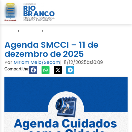
Início
›
Agendas
›
Agenda Cuidados com a Cidade
Agenda SMCCI – 11 de
dezembro de 2025
Por
Miriam Melo/Secom
11/12/2025
às
10:09
|
Compartilhe: