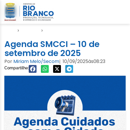
Início
›
Agendas
›
Agenda Cuidados com a Cidade
Agenda SMCCI – 10 de
setembro de 2025
Por
Miriam Melo/Secom
10/09/2025
às
08:23
|
Compartilhe: