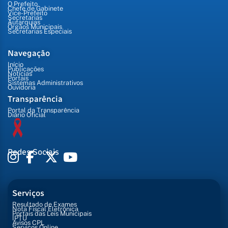
O Prefeito
Chefe de Gabinete
Vice-Prefeito
Secretarias
Autarquias
Órgãos Municipais
Secretarias Especiais
Navegação
Início
Publicações
Notícias
Portais
Sistemas Administrativos
Ouvidoria
Transparência
Portal da Transparência
Diário Oficial
Redes Sociais
Serviços
Resultado de Exames
Nota Fiscal Eletrônica
Portais das Leis Municipais
IPTU
Avisos CPL
Serviços Online