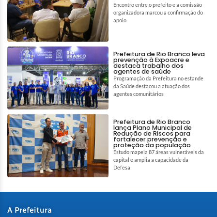
Encontro entre o prefeito e a comissão
organizadora marcou a confirmação do
apoio
Prefeitura de Rio Branco leva
prevenção à Expoacre e
destaca trabalho dos
agentes de saúde
Programação da Prefeitura no estande
da Saúde destacou a atuação dos
agentes comunitários
Prefeitura de Rio Branco
lança Plano Municipal de
Redução de Riscos para
fortalecer prevenção e
proteção da população
Estudo mapeia 87 áreas vulneráveis da
capital e amplia a capacidade da
Defesa
A Prefeitura