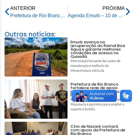
ANTERIOR
PRÓXIMA
Prefeitura de Rio Branco apresenta proposta de Plano Diretor e Plano Plurianual aos vereadores da base aliada
Agenda Emurb – 10 de setembro de 2025
Outras notícias:
Emurb avança na
recuperação do Ramal Boa
Água e garante melhores
condições de acesso no
Quixadá
Intervenção faz parte das ações de
manutenção e melhoria da
infraestrutura viária da
Prefeitura de Rio Branco
fortalece rede de apoio
para auxiliar tratamento de
Pedro e Tiago
Mobilização reúne gestão municipal,
Maçonaria e parceiros para ampliar o
suporte à família
Círio de Nazaré contará
com apoio da Prefeitura de
Rio Branco