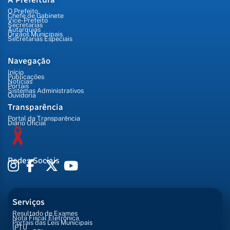
O Prefeito
Chefe de Gabinete
Vice-Prefeito
Secretarias
Autarquias
Órgãos Municipais
Secretarias Especiais
Navegação
Início
Publicações
Notícias
Portais
Sistemas Administrativos
Ouvidoria
Transparência
Portal da Transparência
Diário Oficial
Redes Sociais
Serviços
Resultado de Exames
Nota Fiscal Eletrônica
Portais das Leis Municipais
IPTU