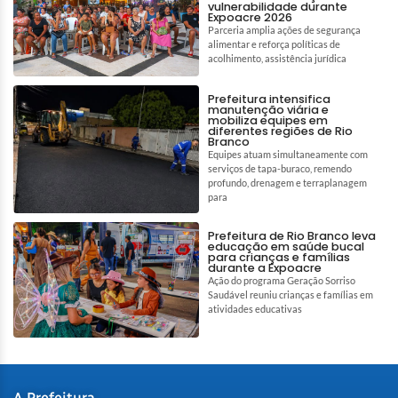
vulnerabilidade durante
Expoacre 2026
Parceria amplia ações de segurança
alimentar e reforça políticas de
acolhimento, assistência jurídica
Prefeitura intensifica
manutenção viária e
mobiliza equipes em
diferentes regiões de Rio
Branco
Equipes atuam simultaneamente com
serviços de tapa-buraco, remendo
profundo, drenagem e terraplanagem
para
Prefeitura de Rio Branco leva
educação em saúde bucal
para crianças e famílias
durante a Expoacre
Ação do programa Geração Sorriso
Saudável reuniu crianças e famílias em
atividades educativas
A Prefeitura