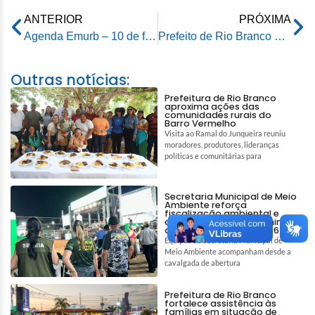
ANTERIOR
PRÓXIMA
Agenda Emurb – 10 de fevereiro de 2025
Prefeito de Rio Branco prestigia posse da nova administração do TJ/AC
Outras notícias:
Prefeitura de Rio Branco
aproxima ações das
comunidades rurais do
Barro Vermelho
Visita ao Ramal do Junqueira reuniu
moradores, produtores, lideranças
políticas e comunitárias para
Secretaria Municipal de Meio
Ambiente reforça
fiscalização ambiental e
ações de bem-estar animal
durante a Expoacre 2026
Equipes da Secretaria Municipal de
Meio Ambiente acompanham desde a
cavalgada de abertura
Prefeitura de Rio Branco
fortalece assistência às
famílias em situação de