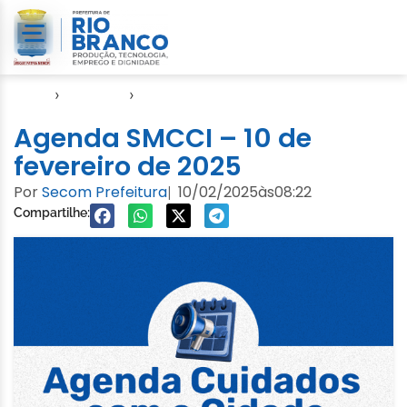
Início
›
Agendas
›
Agenda Cuidados com a Cidade
Agenda SMCCI – 10 de
fevereiro de 2025
Por
Secom Prefeitura
10/02/2025
às
08:22
|
Compartilhe: