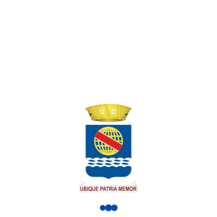
ANTERIOR
PRÓXIMA
Agenda SMCCI – 29 de junho de 2024
Agenda SMCCI – 03 de julho de 2024
Outras notícias:
Prefeitura de Rio Branco leva
prevenção à Expoacre e
destaca trabalho dos
agentes de saúde
Programação da Prefeitura no estande
da Saúde destacou a atuação dos
agentes comunitários
Prefeitura de Rio Branco
lança Plano Municipal de
Redução de Riscos para
fortalecer prevenção e
proteção da população
Estudo mapeia 87 áreas vulneráveis da
capital e amplia a capacidade da
Defesa
Prefeitura de Rio Branco
mantém ponto facultativo
no dia 6 e decreta ponto