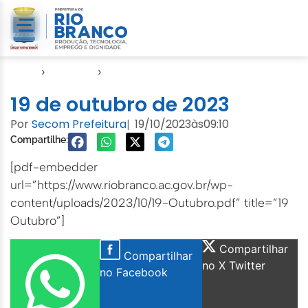
Início
›
Agendas
›
Agenda Cuidados com a Cidade
19 de outubro de 2023
Por
Secom Prefeitura
19/10/2023
às
09:10
|
Compartilhe:
[pdf-embedder
url=”https://www.riobranco.ac.gov.br/wp-
content/uploads/2023/10/19-Outubro.pdf” title=”19
Outubro”]
Compartilhar
Compartilhar
no X Twitter
no Facebook