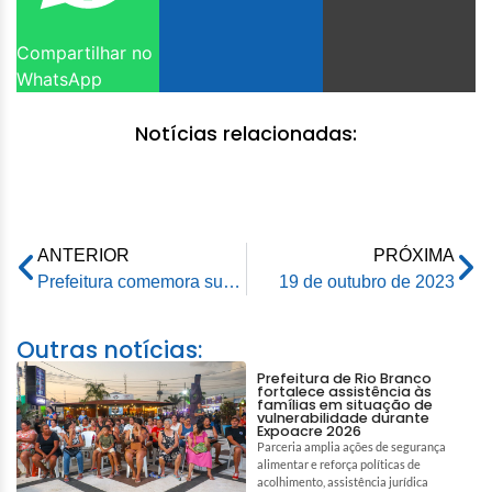
Compartilhar no
WhatsApp
Notícias relacionadas:
ANTERIOR
PRÓXIMA
Prefeitura comemora sucesso na Formação de Gestores Educacionais realizado pelo Instituto Aquila
19 de outubro de 2023
Outras notícias:
Prefeitura de Rio Branco
fortalece assistência às
famílias em situação de
vulnerabilidade durante
Expoacre 2026
Parceria amplia ações de segurança
alimentar e reforça políticas de
acolhimento, assistência jurídica