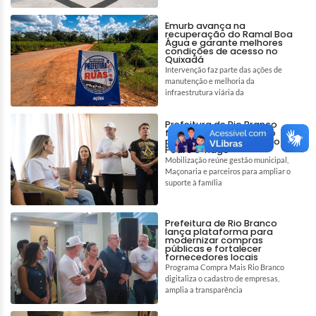
Emurb avança na
recuperação do Ramal Boa
Água e garante melhores
condições de acesso no
Quixadá
Intervenção faz parte das ações de
manutenção e melhoria da
infraestrutura viária da
Prefeitura de Rio Branco
fortalece rede de apoio
para auxiliar tratamento de
Pedro e Tiago
Mobilização reúne gestão municipal,
Maçonaria e parceiros para ampliar o
suporte à família
Prefeitura de Rio Branco
lança plataforma para
modernizar compras
públicas e fortalecer
fornecedores locais
Programa Compra Mais Rio Branco
digitaliza o cadastro de empresas,
amplia a transparência