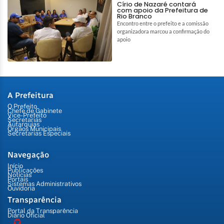
Círio de Nazaré contará
com apoio da Prefeitura de
Rio Branco
Encontro entre o prefeito e a comissão
organizadora marcou a confirmação do
apoio
A Prefeitura
O Prefeito
Chefe de Gabinete
Vice-Prefeito
Secretarias
Autarquias
Órgãos Municipais
Secretarias Especiais
Navegação
Início
Publicações
Notícias
Portais
Sistemas Administrativos
Ouvidoria
Transparência
Portal da Transparência
Diário Oficial