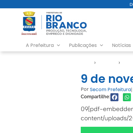
D
A Prefeitura
Publicações
Notícias
Início
›
Agendas
›
Agen
9 de nov
Por
Secom Prefeitura
|
Compartilhe:
09[pdf-embedder u
content/uploads/2