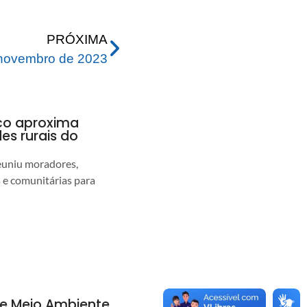
PRÓXIMA
 novembro de 2023
nco aproxima
s rurais do
euniu moradores,
s e comunitárias para
de Meio Ambiente