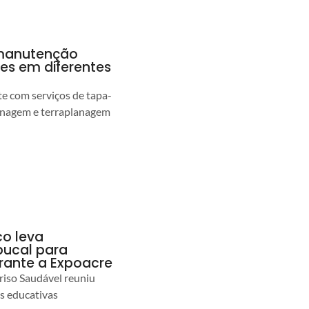
a manutenção
pes em diferentes
 com serviços de tapa-
enagem e terraplanagem
co leva
ucal para
urante a Expoacre
iso Saudável reuniu
es educativas