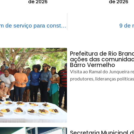
de 2026
de 2026
Prefeitura dá ordem de serviço para construção de hortas e reforma na Escola Chrizarubina Leitão
9 de
Prefeitura de Rio Bra
ações das comunidade
Barro Vermelho
Visita ao Ramal do Junqueira r
produtores, lideranças política
Secretaria Municipal 