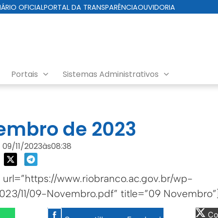
IÁRIO OFICIAL
PORTAL DA TRANSPARÊNCIA
OUVIDORIA
Portais
Sistemas Administrativos
da Cuidados com a Cidade
embro de 2023
09/11/2023
às
08:38
rl=”https://www.riobranco.ac.gov.br/wp-
023/11/09-Novembro.pdf” title=”09 Novembro”
Com