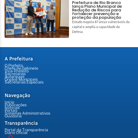
Prefeitura de Rio Branco
lança Plano Municipal de
Redução de Riscos para
fortalecer prevenção e
proteção da população
Estudo mapeia 87 áreas vulneráveis da
capital e amplia a capacidade da
Defesa
A Prefeitura
O Prefeito
Chefe de Gabinete
Vice-Prefeito
Secretarias
Autarquias
Órgãos Municipais
Secretarias Especiais
Navegação
Início
Publicações
Notícias
Portais
Sistemas Administrativos
Ouvidoria
Transparência
Portal da Transparência
Diário Oficial