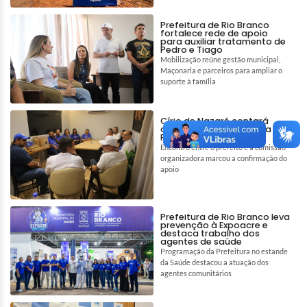
Prefeitura de Rio Branco
fortalece rede de apoio
para auxiliar tratamento de
Pedro e Tiago
Mobilização reúne gestão municipal,
Maçonaria e parceiros para ampliar o
suporte à família
Círio de Nazaré contará
com apoio da Prefeitura de
Rio Branco
Encontro entre o prefeito e a comissão
organizadora marcou a confirmação do
apoio
Prefeitura de Rio Branco leva
prevenção à Expoacre e
destaca trabalho dos
agentes de saúde
Programação da Prefeitura no estande
da Saúde destacou a atuação dos
agentes comunitários