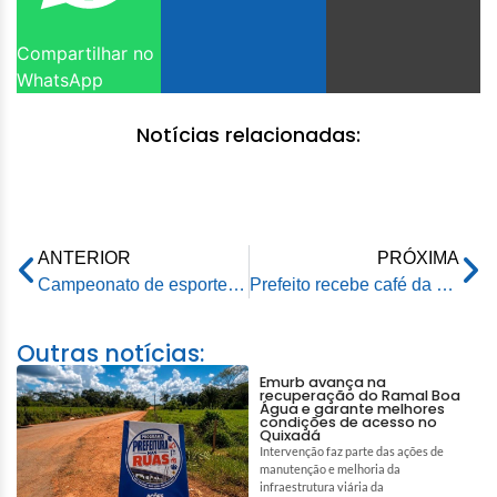
Compartilhar no
WhatsApp
Notícias relacionadas:
ANTERIOR
PRÓXIMA
Campeonato de esportes radicais apoiado pela Prefeitura de Rio Branco atrai mais de 80 participantes na capital
Prefeito recebe café da manhã como homenagem do Setor da Indústria em reconhecimento ao trabalho realizado a frente da prefeitura
Outras notícias:
Emurb avança na
recuperação do Ramal Boa
Água e garante melhores
condições de acesso no
Quixadá
Intervenção faz parte das ações de
manutenção e melhoria da
infraestrutura viária da