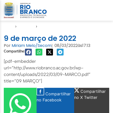
Início
›
Agendas
›
Agenda Cuidados com a Cidade
9 de março de 2022
Por
Miriam Melo/Secom
08/03/2022
às
17:13
|
Compartilhe:
[pdf-embedder
url=”http://www.riobranco.ac.gov.br/wp-
content/uploads/2022/03/09-MARCO.pdf”
title=”09 MARÇO”]
Compartilhar
Compartilhar
no X Twitter
no Facebook