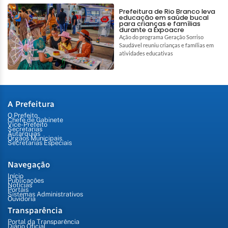
Prefeitura de Rio Branco leva
educação em saúde bucal
para crianças e famílias
durante a Expoacre
Ação do programa Geração Sorriso
Saudável reuniu crianças e famílias em
atividades educativas
A Prefeitura
O Prefeito
Chefe de Gabinete
Vice-Prefeito
Secretarias
Autarquias
Órgãos Municipais
Secretarias Especiais
Navegação
Início
Publicações
Notícias
Portais
Sistemas Administrativos
Ouvidoria
Transparência
Portal da Transparência
Diário Oficial