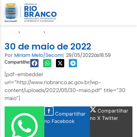
Início
›
Agendas
›
Agenda Cuidados com a Cidade
30 de maio de 2022
Por
Miriam Melo/Secom
29/05/2022
às
18:59
|
Compartilhe:
[pdf-embedder
url=”http://www.riobranco.ac.gov.br/wp-
content/uploads/2022/05/30-maio.pdf” title=”30
maio”]
Compartilhar
Compartilhar
no X Twitter
no Facebook