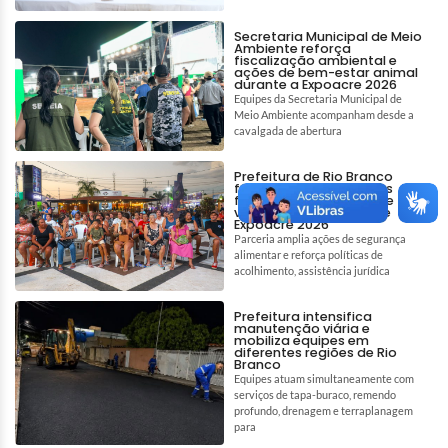
Secretaria Municipal de Meio
Ambiente reforça
fiscalização ambiental e
ações de bem-estar animal
durante a Expoacre 2026
Equipes da Secretaria Municipal de
Meio Ambiente acompanham desde a
cavalgada de abertura
Prefeitura de Rio Branco
fortalece assistência às
famílias em situação de
vulnerabilidade durante
Expoacre 2026
Parceria amplia ações de segurança
alimentar e reforça políticas de
acolhimento, assistência jurídica
Prefeitura intensifica
manutenção viária e
mobiliza equipes em
diferentes regiões de Rio
Branco
Equipes atuam simultaneamente com
serviços de tapa-buraco, remendo
profundo, drenagem e terraplanagem
para