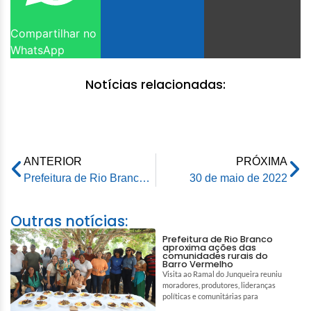
Compartilhar no
WhatsApp
Notícias relacionadas:
ANTERIOR
PRÓXIMA
Prefeitura de Rio Branco apoia encontro de escolinhas de futebol de base
30 de maio de 2022
Outras notícias:
Prefeitura de Rio Branco
aproxima ações das
comunidades rurais do
Barro Vermelho
Visita ao Ramal do Junqueira reuniu
moradores, produtores, lideranças
políticas e comunitárias para