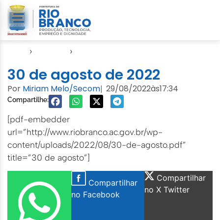
Início
›
Agendas
›
Agenda Cuidados com a Cidade
30 de agosto de 2022
Por
Miriam Melo/Secom
29/08/2022
às
17:34
|
Compartilhe:
[pdf-embedder
url=”http://www.riobranco.ac.gov.br/wp-
content/uploads/2022/08/30-de-agosto.pdf”
title=”30 de agosto”]
Compartilhar
Compartilhar
no X Twitter
no Facebook