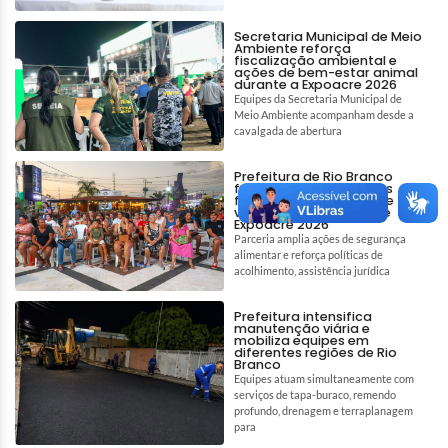
Secretaria Municipal de Meio
Ambiente reforça
fiscalização ambiental e
ações de bem-estar animal
durante a Expoacre 2026
Equipes da Secretaria Municipal de
Meio Ambiente acompanham desde a
cavalgada de abertura
Prefeitura de Rio Branco
fortalece assistência às
famílias em situação de
vulnerabilidade durante
Expoacre 2026
Parceria amplia ações de segurança
alimentar e reforça políticas de
acolhimento, assistência jurídica
Prefeitura intensifica
manutenção viária e
mobiliza equipes em
diferentes regiões de Rio
Branco
Equipes atuam simultaneamente com
serviços de tapa-buraco, remendo
profundo, drenagem e terraplanagem
para