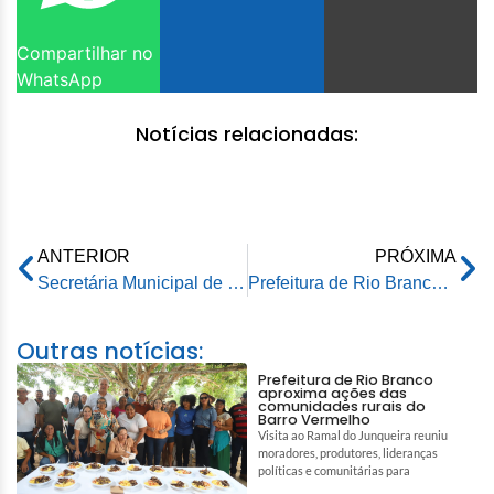
Compartilhar no
WhatsApp
Notícias relacionadas:
ANTERIOR
PRÓXIMA
Secretária Municipal de Educação visita unidades escolares que passam por manutenção
Prefeitura de Rio Branco realiza últimos ajustes para a campanha do Setembro Amarelo
Outras notícias:
Prefeitura de Rio Branco
aproxima ações das
comunidades rurais do
Barro Vermelho
Visita ao Ramal do Junqueira reuniu
moradores, produtores, lideranças
políticas e comunitárias para