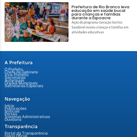
Prefeitura de Rio Branco leva
educação em saúde bucal
para crianças e famílias
durante a Expoacre
Ação do programa Geração Sorriso
Saudável reuniu crianças e famílias em
atividades educativas
A Prefeitura
O Prefeito
Chefe de Gabinete
Vice-Prefeito
Secretarias
Autarquias
Órgãos Municipais
Secretarias Especiais
Navegação
Início
Publicações
Notícias
Portais
Sistemas Administrativos
Ouvidoria
Transparência
Portal da Transparência
Diário Oficial